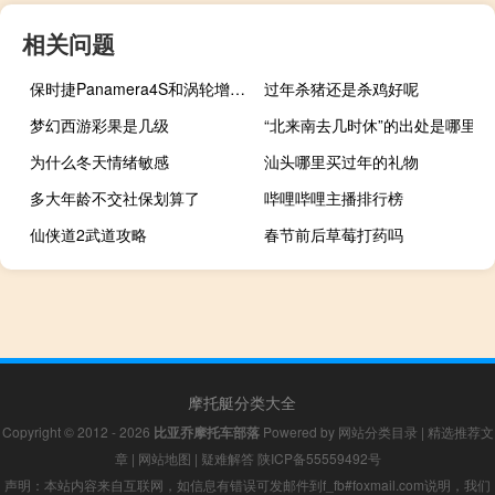
相关问题
保时捷Panamera4S和涡轮增压每个技术人员的梦想之车
过年杀猪还是杀鸡好呢
梦幻西游彩果是几级
“北来南去几时休”的出处是哪里
为什么冬天情绪敏感
汕头哪里买过年的礼物
多大年龄不交社保划算了
哔哩哔哩主播排行榜
仙侠道2武道攻略
春节前后草莓打药吗
摩托艇分类大全
Copyright © 2012 - 2026
比亚乔摩托车部落
Powered by
网站分类目录
|
精选推荐文
章
|
网站地图
|
疑难解答
陕ICP备55559492号
声明：本站内容来自互联网，如信息有错误可发邮件到f_fb#foxmail.com说明，我们