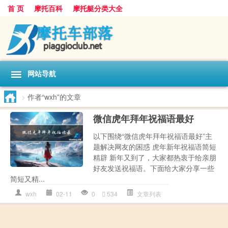
首 页
摩托百科
摩托艇分类大全
网站导航
>
作者“wxh”的文章
微信虎年拜年祝福语最好
以下围绕“微信虎年拜年祝福语最好”主
题解决网友的困惑 虎年新年祝福语简短
精辟 新年又到了，大家都热衷于给亲朋
好友发送祝福语。下面给大家分享一些
简短又精...
wxh
02-11
0
534
文章列表