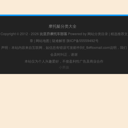
摩托艇分类大全
Copyright © 2012 - 2026
比亚乔摩托车部落
Powered by
网站分类目录
|
精选推荐文
章
|
网站地图
|
疑难解答
陕ICP备55559492号
声明：本站内容来自互联网，如信息有错误可发邮件到f_fb#foxmail.com说明，我们
会及时纠正，谢谢
本站仅为个人兴趣爱好，不接盈利性广告及商业合作
小男孩