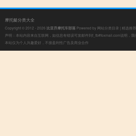
摩托艇分类大全
Copyright © 2012 - 2026
比亚乔摩托车部落
Powered by
网站分类目录
|
精选推
声明：本站内容来自互联网，如信息有错误可发邮件到f_fb#foxmail.com说明
本站仅为个人兴趣爱好，不接盈利性广告及商业合作