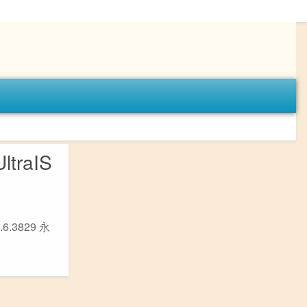
traIS
）
6.3829 永