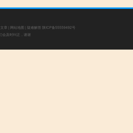
荐文章
|
网站地图
|
疑难解答
陕ICP备55559492号
，我们会及时纠正，谢谢