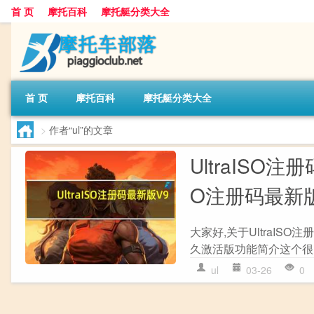
首 页
摩托百科
摩托艇分类大全
首 页
摩托百科
摩托艇分类大全
>
作者“ul”的文章
UltraISO注册
O注册码最新版 
大家好,关于UltraISO注册
久激活版功能简介这个很多
ul
03-26
0