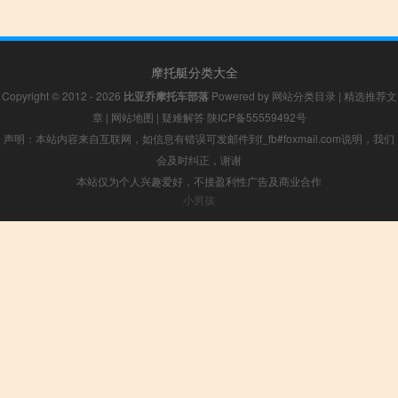
摩托艇分类大全
Copyright © 2012 - 2026
比亚乔摩托车部落
Powered by
网站分类目录
|
精选推荐文
章
|
网站地图
|
疑难解答
陕ICP备55559492号
声明：本站内容来自互联网，如信息有错误可发邮件到f_fb#foxmail.com说明，我们
会及时纠正，谢谢
本站仅为个人兴趣爱好，不接盈利性广告及商业合作
小男孩