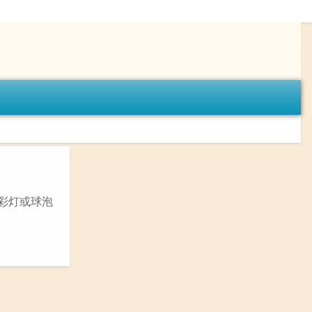
彩灯或球泡