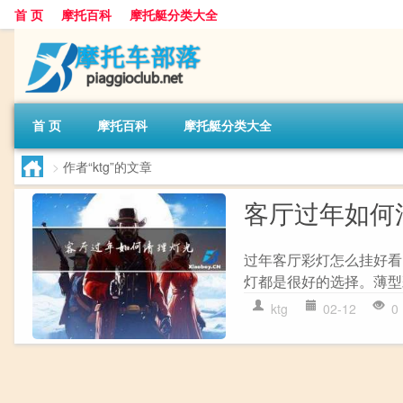
首 页
摩托百科
摩托艇分类大全
首 页
摩托百科
摩托艇分类大全
>
作者“ktg”的文章
客厅过年如何
过年客厅彩灯怎么挂好看
灯都是很好的选择。薄型
ktg
02-12
0