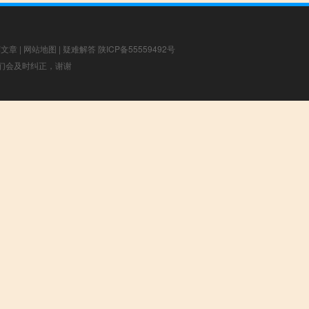
荐文章
|
网站地图
|
疑难解答
陕ICP备55559492号
，我们会及时纠正，谢谢