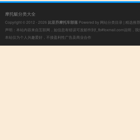
摩托艇分类大全
Copyright © 2012 - 2026
比亚乔摩托车部落
Powered by
网站分类目录
|
精选推
声明：本站内容来自互联网，如信息有错误可发邮件到f_fb#foxmail.com说明
本站仅为个人兴趣爱好，不接盈利性广告及商业合作