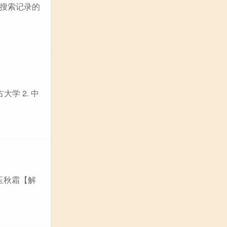
搜索记录的
学 2. 中
玉秋霜【解