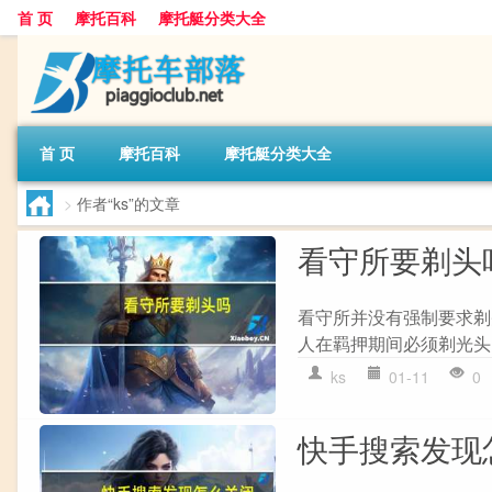
首 页
摩托百科
摩托艇分类大全
首 页
摩托百科
摩托艇分类大全
>
作者“ks”的文章
看守所要剃头
看守所并没有强制要求剃
人在羁押期间必须剃光头
ks
01-11
0
快手搜索发现