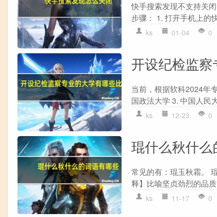
快手搜索发现不支持关闭
步骤： 1. 打开手机上的快手
ks
01-04
0
开设纪检监察
当前，根据软科2024年
国政法大学 3. 中国人民大学 
ks
12-23
0
琨什么秋什么
常见的有：琨玉秋霜。 琨
释】比喻坚贞劲烈的品质。
ks
11-17
0