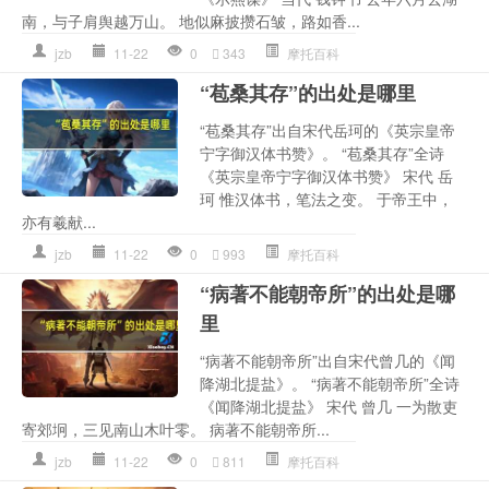
南，与子肩舆越万山。 地似麻披攒石皱，路如香...
jzb
11-22
0
343
摩托百科
“苞桑其存”的出处是哪里
“苞桑其存”出自宋代岳珂的《英宗皇帝
宁字御汉体书赞》。 “苞桑其存”全诗
《英宗皇帝宁字御汉体书赞》 宋代 岳
珂 惟汉体书，笔法之变。 于帝王中，
亦有羲献...
jzb
11-22
0
993
摩托百科
“病著不能朝帝所”的出处是哪
里
“病著不能朝帝所”出自宋代曾几的《闻
降湖北提盐》。 “病著不能朝帝所”全诗
《闻降湖北提盐》 宋代 曾几 一为散吏
寄郊坰，三见南山木叶零。 病著不能朝帝所...
jzb
11-22
0
811
摩托百科