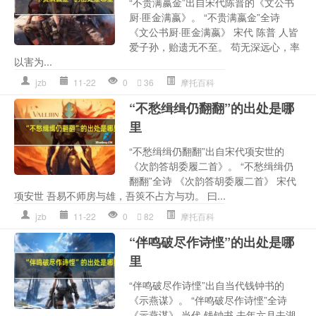
“不贵满嬴金”出自宋代陈普的《文公书
厨·匪金满嬴》。 “不贵满嬴金”全诗
《文公书厨·匪金满嬴》 宋代 陈普 人皆
爱子孙，贻遗无不至。 苟无深远心，率
以害为...
jzb
11-22
0
36
摩托百科
“不愁缉缉仍翻翻”的出处是哪
里
“不愁缉缉仍翻翻”出自宋代项安世的
《次韵答胡委履二首》。 “不愁缉缉仍
翻翻”全诗 《次韵答胡委履二首》 宋代
项安世 吾易不师房与雄，吾筴不占方与功。 曰...
jzb
11-22
0
82
摩托百科
“伴鸣破尽作诗悭”的出处是哪
里
“伴鸣破尽作诗悭”出自当代钱钟书的
《示燕谋》。 “伴鸣破尽作诗悭”全诗
《示燕谋》 当代 钱钟书 去年六月去湖