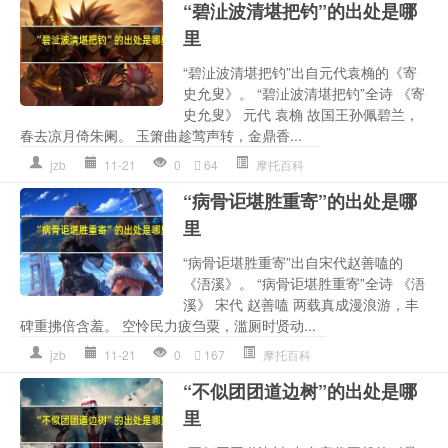
“碧沚波清堪把钓”的出处是哪
里
“碧沚波清堪把钓”出自元代袁桷的《寄
史允叟》。 “碧沚波清堪把钓”全诗 《寄
史允叟》 元代 袁桷 故国王孙佩碧兰，
春去凉月倚朱阑。 玉箫曲趁莺声转，金鼎香...
jzb
11-21
0
64
摩托百科
“病骨讵堪胜重寄”的出处是哪
里
“病骨讵堪胜重寄”出自宋代赵善嗑的
《浯溪》。 “病骨讵堪胜重寄”全诗 《浯
溪》 宋代 赵善嗑 两载真成漫浪游，丰
碑重拂倍含羞。 空怜民力疲刍粟，滥厕时贤动...
jzb
11-21
0
167
摩托百科
“不似团团道边树”的出处是哪
里