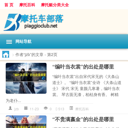
首 页
摩托百科
摩托艇分类大全
网站导航
>
作者“jzb”的文章
- 第2页
“编叶当衣裳”的出处是哪里
“编叶当衣裳”出自宋代宋无的《大条山
道士》。 “编叶当衣裳”全诗 《大条山道
士》 宋代 宋无 童颜几寒暑，编叶当衣
裳。 琴古面无漆，柏枯身有香。 树精
为老仆...
jzb
11-23
0
513
摩托百科
“不贵满嬴金”的出处是哪里