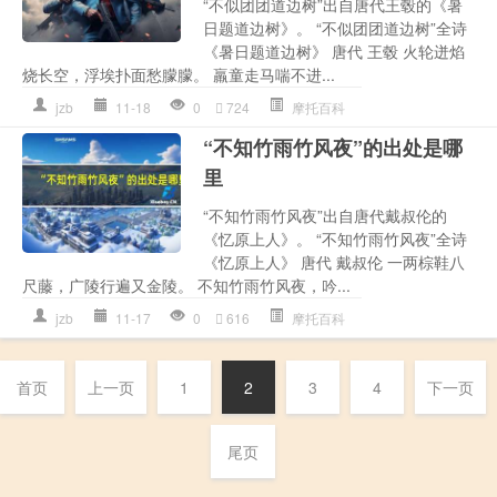
“不似团团道边树”出自唐代王毂的《暑
日题道边树》。 “不似团团道边树”全诗
《暑日题道边树》 唐代 王毂 火轮迸焰
烧长空，浮埃扑面愁朦朦。 羸童走马喘不进...
jzb
11-18
0
724
摩托百科
“不知竹雨竹风夜”的出处是哪
里
“不知竹雨竹风夜”出自唐代戴叔伦的
《忆原上人》。 “不知竹雨竹风夜”全诗
《忆原上人》 唐代 戴叔伦 一两棕鞋八
尺藤，广陵行遍又金陵。 不知竹雨竹风夜，吟...
jzb
11-17
0
616
摩托百科
首页
上一页
1
2
3
4
下一页
尾页