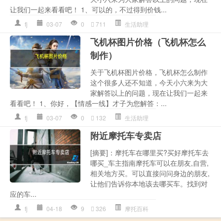
让我们一起来看看吧！ 1、可以的，不过得到价钱...
fj
03-07
0
711
生活助理
飞机杯图片价格（飞机杯怎么
制作）
关于飞机杯图片价格，飞机杯怎么制作
这个很多人还不知道，今天小六来为大
家解答以上的问题，现在让我们一起来
看看吧！ 1、你好，【情感一线】才子为您解答：...
fj
03-07
0
132
生活助理
附近摩托车专卖店
[摘要]：摩托车在哪里买?买好摩托车去
哪买_车主指南摩托车可以在朋友,自营,
相关地方买。可以直接问问身边的朋友,
让他们告诉你本地该去哪买车。找到对
应的车...
fj
04-18
9
326
摩托百科