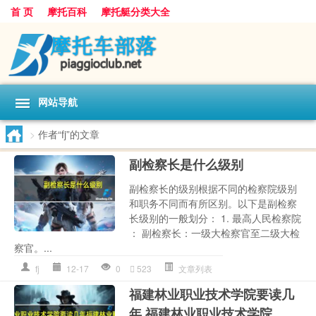
首 页
摩托百科
摩托艇分类大全
网站导航
>
作者“fj”的文章
副检察长是什么级别
副检察长的级别根据不同的检察院级别
和职务不同而有所区别。以下是副检察
长级别的一般划分： 1. 最高人民检察院
： 副检察长：一级大检察官至二级大检
察官。...
fj
12-17
0
523
文章列表
福建林业职业技术学院要读几
年 福建林业职业技术学院