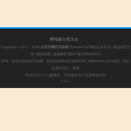
摩托艇分类大全
Copyright © 2012 - 2026
比亚乔摩托车部落
Powered by
网站分类目录
|
精选推荐文
章
|
网站地图
|
疑难解答
陕ICP备55559492号
声明：本站内容来自互联网，如信息有错误可发邮件到f_fb#foxmail.com说明，我们
会及时纠正，谢谢
本站仅为个人兴趣爱好，不接盈利性广告及商业合作
小男孩