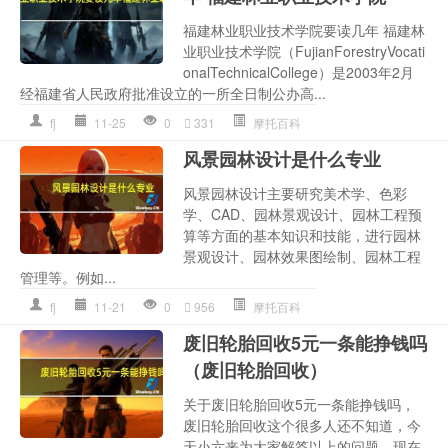
福建林业职业技术学院要读几年 福建林
业职业技术学院（FujianForestryVocati
onalTechnicalCollege）是2003年2月
经福建省人民政府批准设立的一所全日制公办高...
fj
11-25
0
331
摩托百科
风景园林设计是什么专业
风景园林设计主要研究美术学、色彩
学、CAD、园林景观设计、园林工程预
算等方面的基本知识和技能，进行园林
景观设计、园林效果图绘制、园林工程
管理等。例如...
fj
11-21
0
956
摩托百科
废旧轮胎回收5元一条能挣钱吗
（废旧轮胎回收）
关于废旧轮胎回收5元一条能挣钱吗，
废旧轮胎回收这个很多人还不知道，今
天小六来为大家解答以上的问题，现在