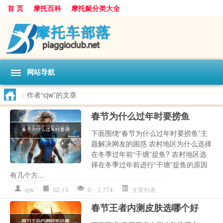
首 页
摩托百科
摩托艇分类大全
网站导航
>
作者“cjw”的文章
春节为什么过年时要捞鱼
下面围绕“春节为什么过年时要捞鱼”主
题解决网友的困惑 农村地区为什么选择
在冬季过年前“干塘”捉鱼? 农村地区选
择在冬季过年前进行“干塘”捉鱼的原因
有几个方...
cjw
02-15
0
774
文章列表
春节王者内测皮肤选哪个好