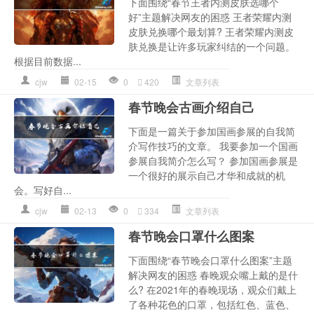
下面围绕“春节王者内测皮肤选哪个
好”主题解决网友的困惑 王者荣耀内测
皮肤兑换哪个最划算? 王者荣耀内测皮
肤兑换是让许多玩家纠结的一个问题。
根据目前数据...
cjw
02-15
0
420
文章列表
春节晚会古画介绍自己
下面是一篇关于参加国画参展的自我简
介写作技巧的文章。 我要参加一个国画
参展自我简介怎么写？ 参加国画参展是
一个很好的展示自己才华和成就的机
会。写好自...
cjw
02-13
0
334
文章列表
春节晚会口罩什么图案
下面围绕“春节晚会口罩什么图案”主题
解决网友的困惑 春晚观众嘴上戴的是什
么? 在2021年的春晚现场，观众们戴上
了各种花色的口罩，包括红色、蓝色、