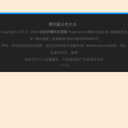
摩托艇分类大全
Copyright © 2012 - 2026
比亚乔摩托车部落
Powered by
网站分类目录
|
精选推荐文
章
|
网站地图
|
疑难解答
陕ICP备55559492号
声明：本站内容来自互联网，如信息有错误可发邮件到f_fb#foxmail.com说明，我们
会及时纠正，谢谢
本站仅为个人兴趣爱好，不接盈利性广告及商业合作
小男孩