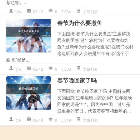
紫色等。...
cjw
02-12
0
834
文章列表
春节为什么要煮鱼
下面围绕“春节为什么要煮鱼”主题解决
网友的困惑 过年农村为什么要煮肉炸
鱼? 过新年为什么要吃鱼呢?在我们农村
这边听到多人会说是年年有‘余’这个于
跟‘鱼’就是...
cjw
02-12
0
330
文章列表
春节晚回家了吗
下面围绕“春节晚回家了吗”主题解决网
友的困惑 过年最晚回家的词? 过年最晚
回家的词是"年"。因为在中国，过年是
最重要的节日，代表着春节和新年的...
cjw
02-10
0
619
文章列表