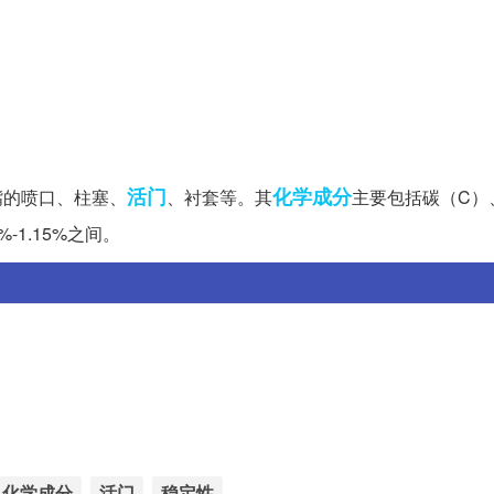
活门
化学成分
嘴的喷口、柱塞、
、衬套等。其
主要包括碳（C）
-1.15%之间。
化学成分
活门
稳定性