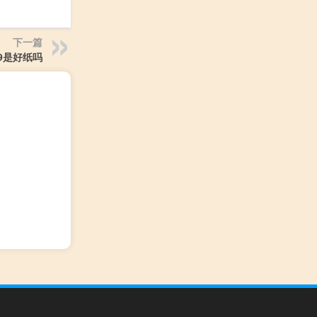
下一篇
09是好纸吗