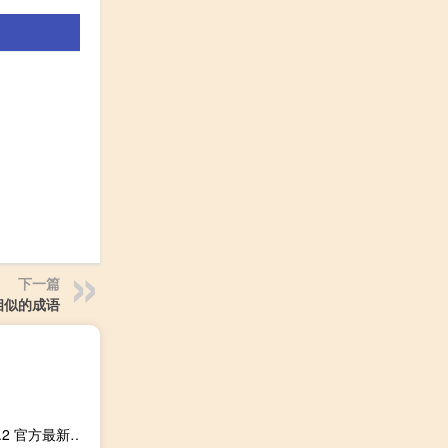
下一篇
相似的成语
万步有约计步器 V6.3.2 官方最新版（万步有约计步器 V6.3.2 官方最新版功能简介）