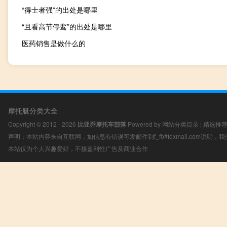
“得士者强”的出处是哪里
“且看高节停鸾”的出处是哪里
医药销售是做什么的
摩托艇分类大全
Copyright © 2012 - 2026
比亚乔摩托车部落
Powered by
网站分类目录
|
精选推
声明：本站内容来自互联网，如信息有错误可发邮件到f_fb#foxmail.com说明
本站仅为个人兴趣爱好，不接盈利性广告及商业合作