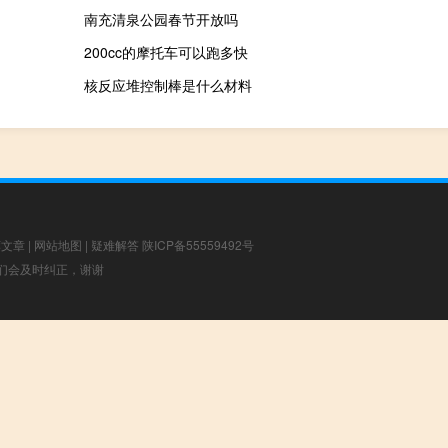
南充清泉公园春节开放吗
200cc的摩托车可以跑多快
核反应堆控制棒是什么材料
荐文章
|
网站地图
|
疑难解答
陕ICP备55559492号
，我们会及时纠正，谢谢