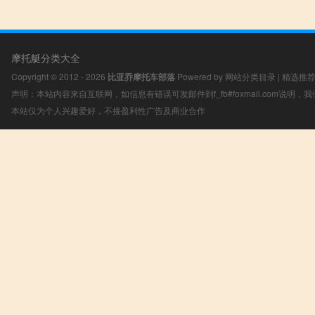
摩托艇分类大全
Copyright © 2012 - 2026
比亚乔摩托车部落
Powered by
网站分类目录
|
精选推
声明：本站内容来自互联网，如信息有错误可发邮件到f_fb#foxmail.com说明
本站仅为个人兴趣爱好，不接盈利性广告及商业合作