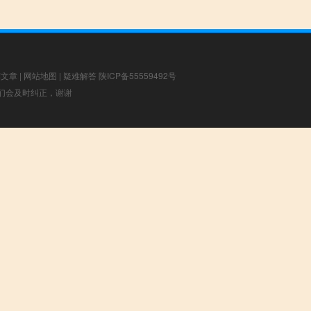
荐文章
|
网站地图
|
疑难解答
陕ICP备55559492号
，我们会及时纠正，谢谢