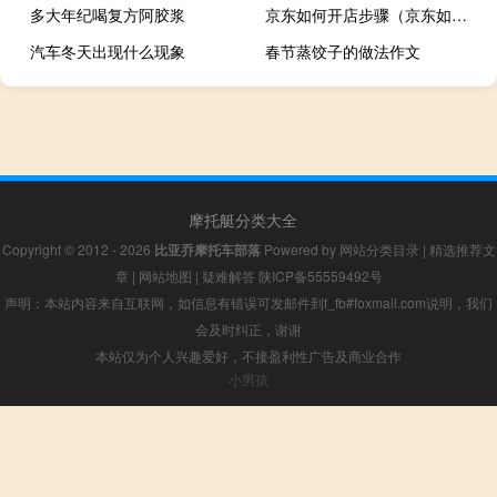
多大年纪喝复方阿胶浆
京东如何开店步骤（京东如何开店）
汽车冬天出现什么现象
春节蒸饺子的做法作文
摩托艇分类大全
Copyright © 2012 - 2026
比亚乔摩托车部落
Powered by
网站分类目录
|
精选推荐文
章
|
网站地图
|
疑难解答
陕ICP备55559492号
声明：本站内容来自互联网，如信息有错误可发邮件到f_fb#foxmail.com说明，我们
会及时纠正，谢谢
本站仅为个人兴趣爱好，不接盈利性广告及商业合作
小男孩