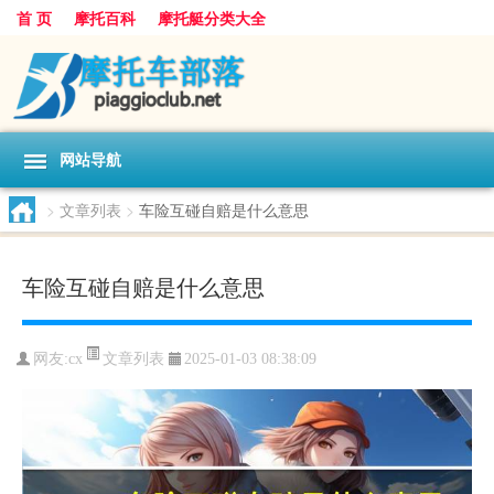
首 页
摩托百科
摩托艇分类大全
网站导航
>
文章列表
>
车险互碰自赔是什么意思
车险互碰自赔是什么意思
文章列表
网友:
cx
2025-01-03 08:38:09