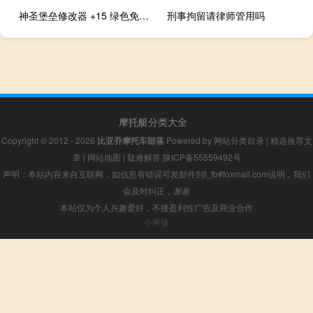
神圣堡垒修改器 +15 绿色免费版（神圣堡垒修改器 +15 绿色免费版功能简介）
刑事拘留请律师管用吗
摩托艇分类大全
Copyright © 2012 - 2026
比亚乔摩托车部落
Powered by
网站分类目录
|
精选推荐文
章
|
网站地图
|
疑难解答
陕ICP备55559492号
声明：本站内容来自互联网，如信息有错误可发邮件到f_fb#foxmail.com说明，我们
会及时纠正，谢谢
本站仅为个人兴趣爱好，不接盈利性广告及商业合作
小男孩