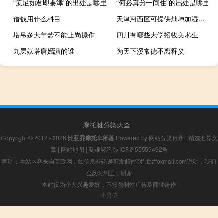
“策足如君即要津”的出处是哪里
“何必真分一间住”的出处是哪里
借钱用什么科目
天津河西区可提供灿坤加湿器维修服务地址在哪
塔吊多大年龄不能上岗操作
四川有哪些大学招收美术生
九层妖塔唐嫣演的谁
为天下溪常德不离释义
摩托艇分类大全
Copyright © 2012 - 2026
比亚乔摩托车部落
Powered by
网站分类目录
|
精选推荐文
章
|
网站地图
|
疑难解答
陕ICP备55559492号
声明：本站内容来自互联网，如信息有错误可发邮件到f_fb#foxmail.com说明，我们
会及时纠正，谢谢
本站仅为个人兴趣爱好，不接盈利性广告及商业合作
小男孩