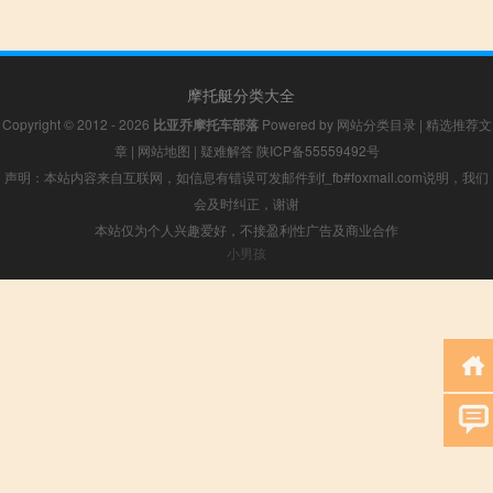
摩托艇分类大全
Copyright © 2012 - 2026
比亚乔摩托车部落
Powered by
网站分类目录
|
精选推荐文
章
|
网站地图
|
疑难解答
陕ICP备55559492号
声明：本站内容来自互联网，如信息有错误可发邮件到f_fb#foxmail.com说明，我们
会及时纠正，谢谢
本站仅为个人兴趣爱好，不接盈利性广告及商业合作
小男孩