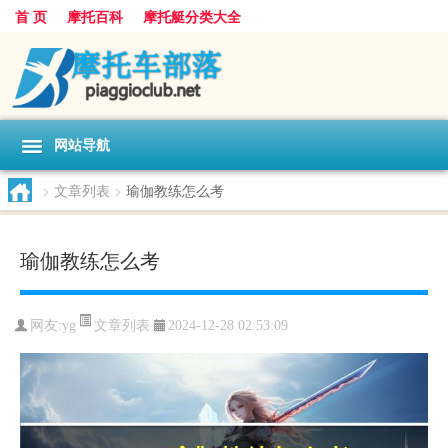
首 页
摩托百科
摩托艇分类大全
网站导航
>
文章列表
>
瑜伽教练怎么考
瑜伽教练怎么考
文章列表
网友:
yg
2024-12-28 02:53:09