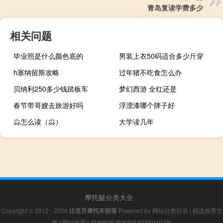
青岛复读学费多少
相关问题
毕业照是什么颜色底的
男装上衣50码适合多少斤穿
h塞纳留斯攻略
过年猪不吃食怎么办
贝纳利250多少钱踏板车
梦幻西游 全红还是
春节带哥嫂去旅游好吗
浮漂漆哪个牌子好
尛怎么读（尛）
大学读几年
摩托艇分类大全
Copyright © 2012 - 2026
比亚乔摩托车部落
Powered by
网站分类目录
|
精选推荐文
章
|
网站地图
|
疑难解答
陕ICP备55559492号