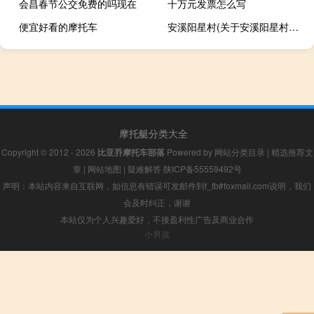
会昌春节公交免费的吗现在
十万元发票怎么写
便宜好看的摩托车
安溪阳星村(关于安溪阳星村简述)
摩托艇分类大全
Copyright © 2012 - 2026
比亚乔摩托车部落
Powered by
网站分类目录
|
精选推荐文
章
|
网站地图
|
疑难解答
陕ICP备55559492号
声明：本站内容来自互联网，如信息有错误可发邮件到f_fb#foxmail.com说明，我们
会及时纠正，谢谢
本站仅为个人兴趣爱好，不接盈利性广告及商业合作
小男孩