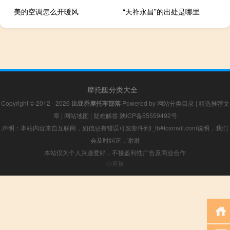
美的空调怎么开暖风
“天祚永昌”的出处是哪里
摩托艇分类大全
Copyright © 2012 - 2026
比亚乔摩托车部落
Powered by
网站分类目录
|
精选推荐文
章
|
网站地图
|
疑难解答
陕ICP备55559492号
声明：本站内容来自互联网，如信息有错误可发邮件到f_fb#foxmail.com说明，我们
会及时纠正，谢谢
本站仅为个人兴趣爱好，不接盈利性广告及商业合作
小男孩