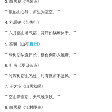
3. 白居易《消暑诗》
```散热由心静，凉生为室空。```
4. 刘禹锡《苦热行》
```六月燕山暑气蒸，背汗如锅燎体干。```
夏日
5. 高骈《山亭
》
```绿树阴浓夏日长，楼台倒影入池塘。```
6. 杜甫《夏日杂诗》
```竹深树密虫鸣处，时有微凉不是风。```
7. 王之涣《山居秋暝》
```空山新雨后，天气晚来秋。```
8. 白居易《江村即事》