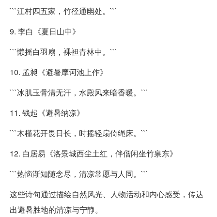
```江村四五家，竹径通幽处。```
9. 李白《夏日山中》
```懒摇白羽扇，裸袒青林中。```
10. 孟昶《避暑摩诃池上作》
```冰肌玉骨清无汗，水殿风来暗香暖。```
11. 钱起《避暑纳凉》
```木槿花开畏日长，时摇轻扇倚绳床。```
12. 白居易《洛景城西尘土红，伴僧闲坐竹泉东》
```热恼渐知随念尽，清凉常愿与人同。```
这些诗句通过描绘自然风光、人物活动和内心感受，传达
出避暑胜地的清凉与宁静。