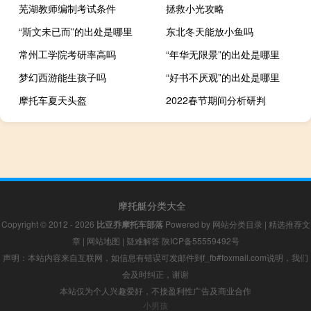
芜湖教师编制考试条件
拯救小光攻略
“斯文未已而”的出处是哪里
东北冬天能放小鱼吗
常州工学院考研率高吗
“年华无限景”的出处是哪里
梦幻西游能生孩子吗
“好书不厌观”的出处是哪里
摩托车夏天头盔
2022春节期间分析研判
摩托艇分类大全
Copyright © 2012 - 2026
比亚乔摩托车部落
Powered by
网站分类目录
|
精选推荐文
章
|
网站地图
|
疑难解答
陕ICP备55559492号
声明：本站内容来自互联网，如信息有错误可发邮件到f_fb#foxmail.com说明，我们
会及时纠正，谢谢
本站仅为个人兴趣爱好，不接盈利性广告及商业合作
小男孩