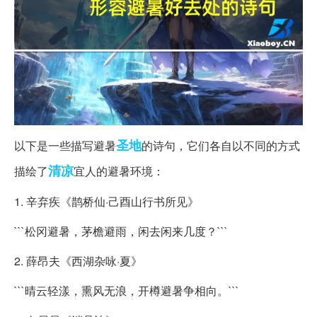
圣地
以下是一些描写避暑
的诗句，它们各自以不同的方式
清凉
描绘了
宜人的避暑环境：
1. 辛弃疾《鹊桥仙·己酉山行书所见》
```松冈避暑，茅檐避雨，闲去闲来几度？```
2. 薛昂夫《西湖杂咏·夏》
```晴云轻漾，熏风无浪，开樽避暑争相向。```