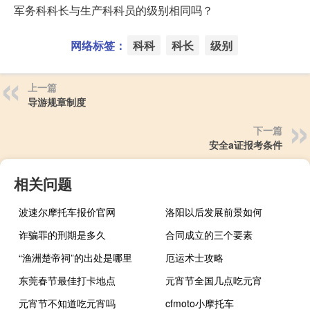
军务科科长与生产科科员的级别相同吗？
网络标签：
科科
科长
级别
上一篇
导游规章制度
下一篇
安全a证报考条件
相关问题
波速尔摩托车报价官网
洛阳以后发展前景如何
诈骗罪的刑期是多久
合同成立的三个要素
“渔洲楚帝祠”的出处是哪里
厄运术士攻略
东莞春节最佳打卡地点
元宵节全国几点吃元宵
元宵节不知道吃元宵吗
cfmoto小摩托车