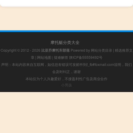
摩托艇分类大全
Copyright © 2012 - 2026
比亚乔摩托车部落
Powered by
网站分类目录
|
精选推荐文
章
|
网站地图
|
疑难解答
陕ICP备55559492号
声明：本站内容来自互联网，如信息有错误可发邮件到f_fb#foxmail.com说明，我们
会及时纠正，谢谢
本站仅为个人兴趣爱好，不接盈利性广告及商业合作
小男孩