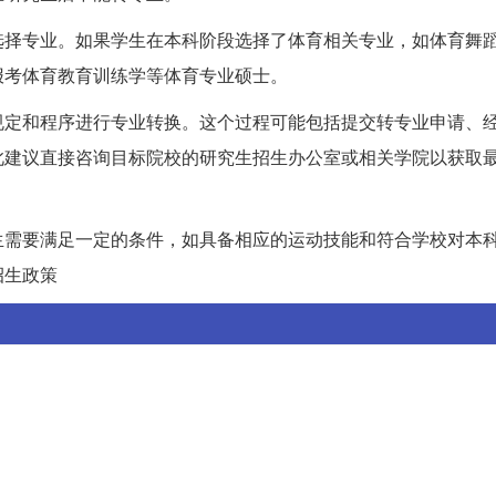
选择专业。如果学生在本科阶段选择了体育相关专业，如体育舞
报考体育教育训练学等体育专业硕士。
规定和程序进行专业转换。这个过程可能包括提交转专业申请、
此建议直接咨询目标院校的研究生招生办公室或相关学院以获取
生需要满足一定的条件，如具备相应的运动技能和符合学校对本
招生政策