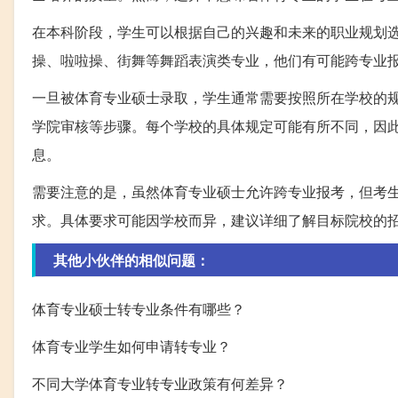
在本科阶段，学生可以根据自己的兴趣和未来的职业规划
操、啦啦操、街舞等舞蹈表演类专业，他们有可能跨专业
一旦被体育专业硕士录取，学生通常需要按照所在学校的
学院审核等步骤。每个学校的具体规定可能有所不同，因
息。
需要注意的是，虽然体育专业硕士允许跨专业报考，但考
求。具体要求可能因学校而异，建议详细了解目标院校的
其他小伙伴的相似问题：
体育专业硕士转专业条件有哪些？
体育专业学生如何申请转专业？
不同大学体育专业转专业政策有何差异？