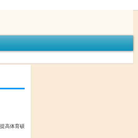
提高体育硕