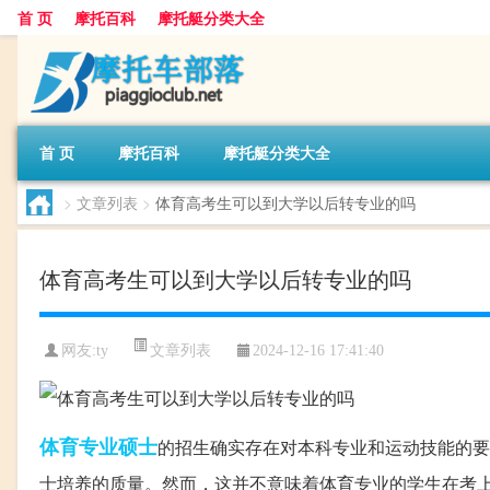
首 页
摩托百科
摩托艇分类大全
首 页
摩托百科
摩托艇分类大全
>
文章列表
>
体育高考生可以到大学以后转专业的吗
体育高考生可以到大学以后转专业的吗
文章列表
网友:
ty
2024-12-16 17:41:40
体育
专业
硕士
的招生确实存在对本科专业和运动技能的要
士培养的质量。然而，这并不意味着体育专业的学生在考