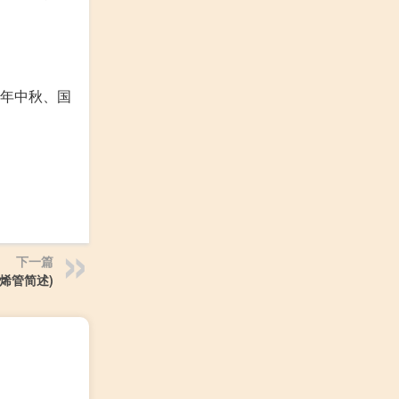
3年中秋、国
下一篇
烯管简述)