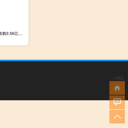
港股辰罡科技午后持续飙涨超200%消息面上公司获梁衡明收购3.56亿股股份及溢价65%提现金要约
小男孩