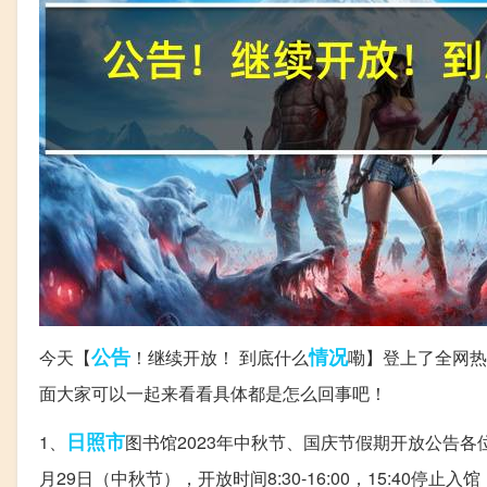
公告
情况
今天【
！继续开放！ 到底什么
嘞】登上了全网热
面大家可以一起来看看具体都是怎么回事吧！
日照市
1、
图书馆2023年中秋节、国庆节假期开放公告各
月29日（中秋节），开放时间8:30-16:00，15:40停止入