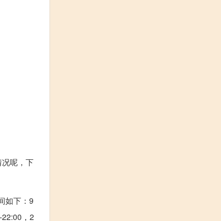
情况呢，下
间如下：9
2:00，2