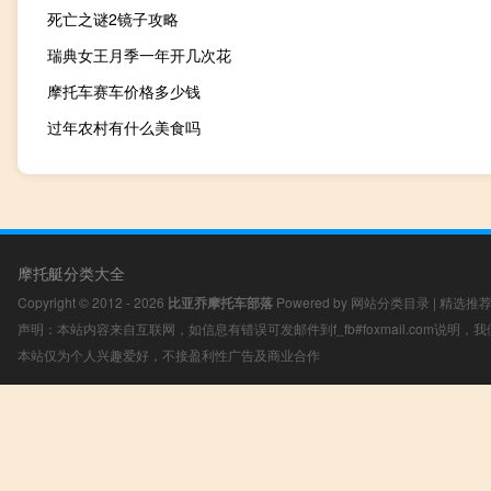
死亡之谜2镜子攻略
瑞典女王月季一年开几次花
摩托车赛车价格多少钱
过年农村有什么美食吗
摩托艇分类大全
Copyright © 2012 - 2026
比亚乔摩托车部落
Powered by
网站分类目录
|
精选推
声明：本站内容来自互联网，如信息有错误可发邮件到f_fb#foxmail.com说明
本站仅为个人兴趣爱好，不接盈利性广告及商业合作