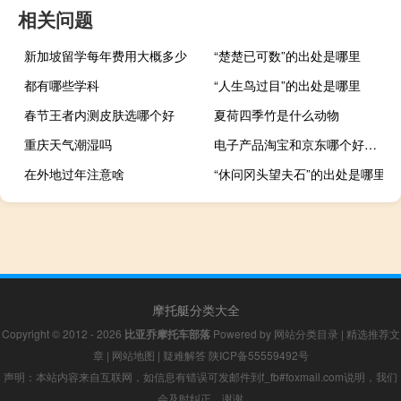
相关问题
新加坡留学每年费用大概多少
“楚楚已可数”的出处是哪里
都有哪些学科
“人生鸟过目”的出处是哪里
春节王者内测皮肤选哪个好
夏荷四季竹是什么动物
重庆天气潮湿吗
电子产品淘宝和京东哪个好（淘宝和京东哪个好）
在外地过年注意啥
“休问冈头望夫石”的出处是哪里
摩托艇分类大全
Copyright © 2012 - 2026
比亚乔摩托车部落
Powered by
网站分类目录
|
精选推荐文
章
|
网站地图
|
疑难解答
陕ICP备55559492号
声明：本站内容来自互联网，如信息有错误可发邮件到f_fb#foxmail.com说明，我们
会及时纠正，谢谢