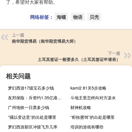
了，希望对大家有帮助。
网络标签：
海螺
物语
贝壳
上一篇
南华期货博易（南华期货博易大师）
下一篇
土耳其签证一般要多久（土耳其签证申请表）
相关问题
梦幻西游17级宝石多少钱
kami2 81关5步攻略
友邦保险：斥资约1.35亿港元回购197.9万股
斗地主里怎样向对方泼水
广州地铁一日票多少钱
财神机攻略
“骚以变达意”的出处是哪里
“粔籹蜜饵”的出处是哪里
梦幻西游新区冲级飞升几率
培训的游戏有哪些