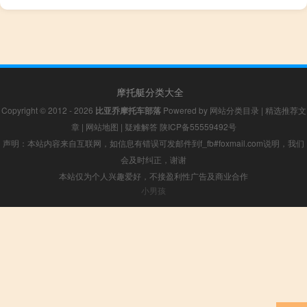
摩托艇分类大全
Copyright © 2012 - 2026
比亚乔摩托车部落
Powered by
网站分类目录
|
精选推荐文
章
|
网站地图
|
疑难解答
陕ICP备55559492号
声明：本站内容来自互联网，如信息有错误可发邮件到f_fb#foxmail.com说明，我们
会及时纠正，谢谢
本站仅为个人兴趣爱好，不接盈利性广告及商业合作
小男孩