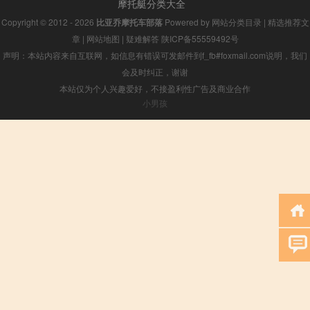
摩托艇分类大全
Copyright © 2012 - 2026
比亚乔摩托车部落
Powered by
网站分类目录
|
精选推荐文
章
|
网站地图
|
疑难解答
陕ICP备55559492号
声明：本站内容来自互联网，如信息有错误可发邮件到f_fb#foxmail.com说明，我们
会及时纠正，谢谢
本站仅为个人兴趣爱好，不接盈利性广告及商业合作
小男孩