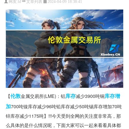
文章列表
网友:
ld
2024-04-09 18:38:41
伦敦
库存
库存增
【
金属交易所(LME)：铝
减少3900吨铜
加
700吨镍库存减少96吨铅库存减少50吨锡库存增加70吨
锌库存减少1175吨】!!!今天受到全网的关注度非常高，那
么具体的是什么情况呢，下面大家可以一起来看看具体都