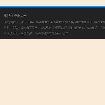
摩托艇分类大全
Copyright © 2012 - 2026
比亚乔摩托车部落
Powered by
网站分类目录
|
精选推
声明：本站内容来自互联网，如信息有错误可发邮件到f_fb#foxmail.com说明
本站仅为个人兴趣爱好，不接盈利性广告及商业合作