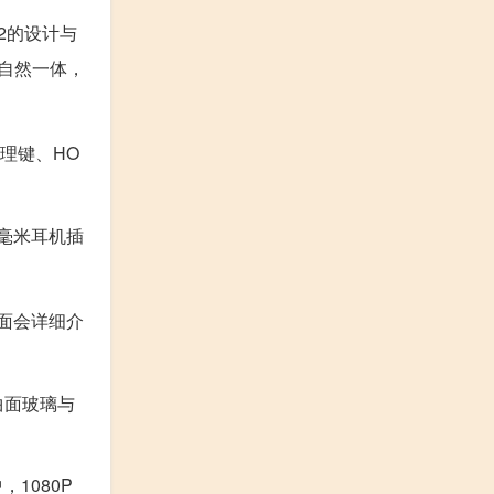
2的设计与
自然一体，
理键、HO
5毫米耳机插
面会详细介
曲面玻璃与
1080P