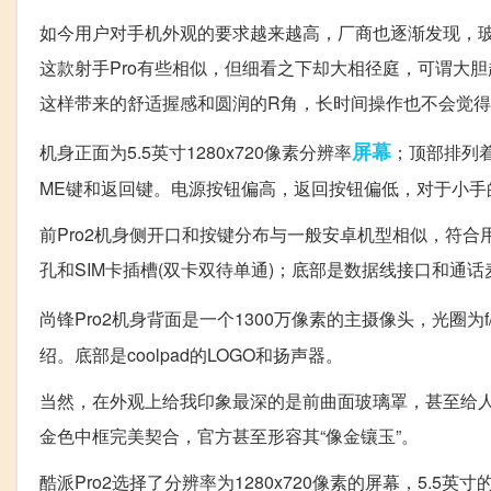
如今用户对手机外观的要求越来越高，厂商也逐渐发现，玻
这款射手Pro有些相似，但细看之下却大相径庭，可谓大
这样带来的舒适握感和圆润的R角，长时间操作也不会觉
屏幕
机身正面为5.5英寸1280x720像素分辨率
；顶部排列
ME键和返回键。电源按钮偏高，返回按钮偏低，对于小手
前Pro2机身侧开口和按键分布与一般安卓机型相似，符合
孔和SIM卡插槽(双卡双待单通)；底部是数据线接口和通话
尚锋Pro2机身背面是一个1300万像素的主摄像头，光圈为f/
绍。底部是coolpad的LOGO和扬声器。
当然，在外观上给我印象最深的是前曲面玻璃罩，甚至给
金色中框完美契合，官方甚至形容其“像金镶玉”。
酷派Pro2选择了分辨率为1280x720像素的屏幕，5.