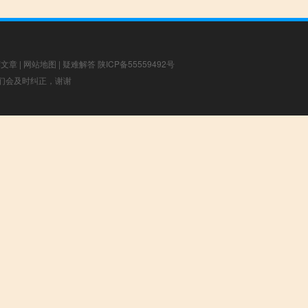
荐文章
|
网站地图
|
疑难解答
陕ICP备55559492号
，我们会及时纠正，谢谢