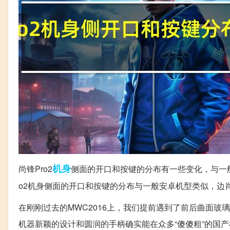
机身
尚锋Pro2
侧面的开口和按键的分布有一些变化，与一
o2机身侧面的开口和按键的分布与一般安卓机型类似，边
在刚刚过去的MWC2016上，我们提前遇到了前后曲面玻璃
机器新颖的设计和圆润的手柄确实能在众多“傻傻粗”的国产