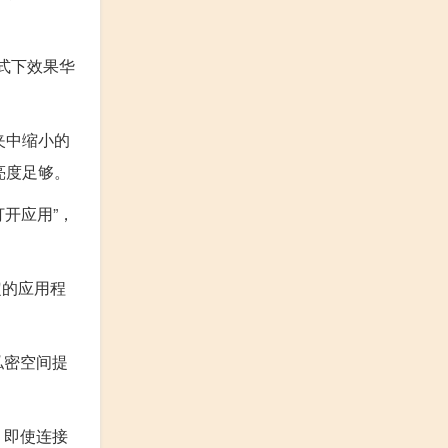
模式下效果华
夹中缩小的
亮度足够。
开应用”，
定的应用程
私密空间提
，即使连接