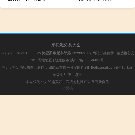
摩托艇分类大全
Copyright © 2012 - 2026
比亚乔摩托车部落
Powered by
网站分类目录
|
精选推荐文
章
|
网站地图
|
疑难解答
陕ICP备55559492号
声明：本站内容来自互联网，如信息有错误可发邮件到f_fb#foxmail.com说明，我们
会及时纠正，谢谢
本站仅为个人兴趣爱好，不接盈利性广告及商业合作
小男孩