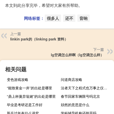
本文到此分享完毕，希望对大家有所帮助。
网络标签：
很多人
还不
音响
上一篇
linkin park的（linking park 资料）
下一篇
lg空调怎么样啊（lg空调怎么样）
相关问题
变色游戏攻略
问道商店攻略
“能致黄金一井”的出处是哪里
法者天下之程式也万事之仪表也 出自哪里
“鼎上杯羹弃翁姥”的出处是哪里
春节回家车辆限号吗北京
毕业是考研还是工作好
頍然的意思是什么
新兵过年有什么讲究
学科辅导机构还能开吗