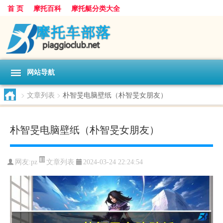
首 页
摩托百科
摩托艇分类大全
网站导航
>
文章列表
>
朴智旻电脑壁纸（朴智旻女朋友）
朴智旻电脑壁纸（朴智旻女朋友）
文章列表
网友:
pz
2024-03-24 22:24:54