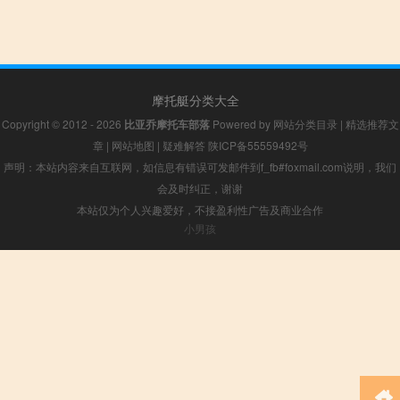
摩托艇分类大全
Copyright © 2012 - 2026
比亚乔摩托车部落
Powered by
网站分类目录
|
精选推荐文
章
|
网站地图
|
疑难解答
陕ICP备55559492号
声明：本站内容来自互联网，如信息有错误可发邮件到f_fb#foxmail.com说明，我们
会及时纠正，谢谢
本站仅为个人兴趣爱好，不接盈利性广告及商业合作
小男孩