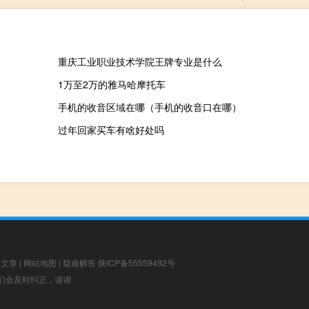
重庆工业职业技术学院王牌专业是什么
1万至2万的雅马哈摩托车
手机的收音区域在哪（手机的收音口在哪）
过年回家买车有啥好处吗
荐文章
|
网站地图
|
疑难解答
陕ICP备55559492号
，我们会及时纠正，谢谢