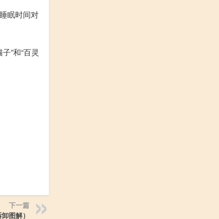
长睡眠时间对
子”和“百灵
下一篇
拆卸图解）