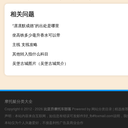
相关问题
“凛凛默成德”的出处是哪里
坐高铁多少毫升香水可以带
主线 支线攻略
其他转入指什么科目
吴堡古城图片（吴堡古城简介）
摩托艇分类大全
Copyright © 2012 - 2026
比亚乔摩托车部落
Powered by
网站分类目录
|
精选推
声明：本站内容来自互联网，如信息有错误可发邮件到f_fb#foxmail.com说明
本站仅为个人兴趣爱好，不接盈利性广告及商业合作