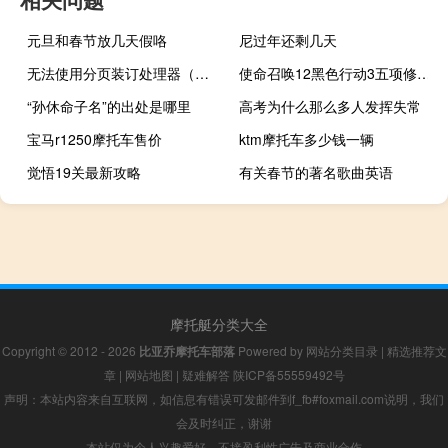
元旦和春节放几天假咯
尼过年还剩几天
无法使用分页装订处理器（无法使用分组数据）
使命召唤12黑色行动3五项修改器 V1.0 绿色免费版（使命召唤12黑色行动3五项修改器 V1.0 绿色免费版功能简介）
“孙休命子名”的出处是哪里
高考为什么那么多人发挥失常
宝马r1250摩托车售价
ktm摩托车多少钱一辆
觉悟19关最新攻略
有关春节的著名歌曲英语
摩托艇分类大全
Copyright © 2012 - 2026
比亚乔摩托车部落
Powered by
网站分类目录
|
精选推荐文
章
|
网站地图
|
疑难解答
陕ICP备55559492号
声明：本站内容来自互联网，如信息有错误可发邮件到f_fb#foxmail.com说明，我们
会及时纠正，谢谢
本站仅为个人兴趣爱好，不接盈利性广告及商业合作