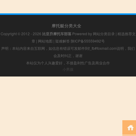
摩托艇分类大全
Copyright © 2012 - 2026
比亚乔摩托车部落
Powered by
网站分类目录
|
精选推荐文
章
|
网站地图
|
疑难解答
陕ICP备55559492号
声明：本站内容来自互联网，如信息有错误可发邮件到f_fb#foxmail.com说明，我们
会及时纠正，谢谢
本站仅为个人兴趣爱好，不接盈利性广告及商业合作
小男孩