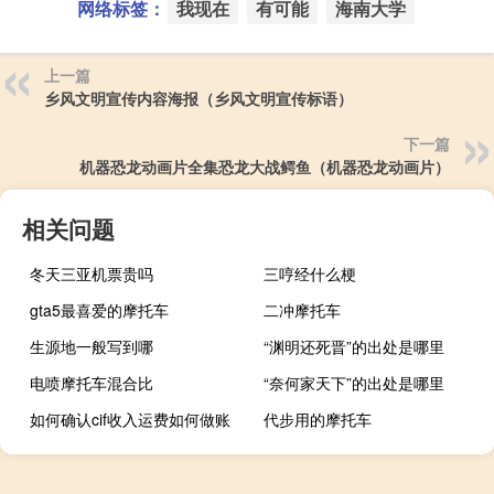
网络标签：
我现在
有可能
海南大学
上一篇
乡风文明宣传内容海报（乡风文明宣传标语）
下一篇
机器恐龙动画片全集恐龙大战鳄鱼（机器恐龙动画片）
相关问题
冬天三亚机票贵吗
三哼经什么梗
gta5最喜爱的摩托车
二冲摩托车
生源地一般写到哪
“渊明还死晋”的出处是哪里
电喷摩托车混合比
“奈何家天下”的出处是哪里
如何确认cif收入运费如何做账
代步用的摩托车