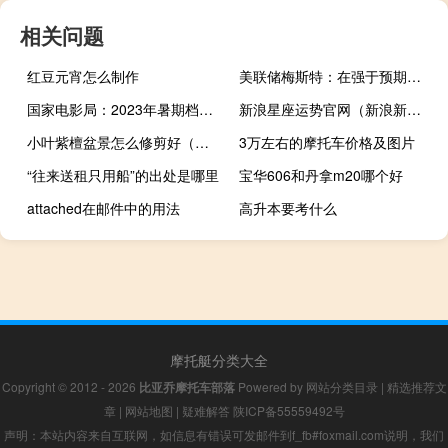
相关问题
红豆元宵怎么制作
美联储梅斯特：在强于预期的经济数据和通胀上行风险的背景下美联储可能需要将利率“再提高一点”
国家电影局：2023年暑期档电影总票房为206.19亿元
新浪星座运势官网（新浪新盘）
小叶紫檀盆景怎么修剪好（小叶紫檀盆景怎么修剪）
3万左右的摩托车价格及图片
“往来送租只用船”的出处是哪里
宝华606和丹拿m20哪个好
attached在邮件中的用法
高升本要考什么
摩托艇分类大全
Copyright © 2012 - 2026
比亚乔摩托车部落
Powered by
网站分类目录
|
精选推荐文
章
|
网站地图
|
疑难解答
陕ICP备55559492号
声明：本站内容来自互联网，如信息有错误可发邮件到f_fb#foxmail.com说明，我们