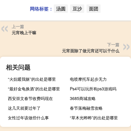
网络标签：
汤圆
豆沙
面团
上一篇
元宵晚上干嘛
下一篇
元宵面除了做元宵还可以干什么
相关问题
“火炕暖我躯”的出处是哪里
电喷摩托车起步无力
“最好金龟换酒”的出处是哪里
Ps4可以玩所有ps3游戏吗
西安崇文春节收费吗现在
3685商城攻略
这几天就要过年了
春节落梅融雪攻略
女性过年该做些什么事
“草木光晔晔”的出处是哪里