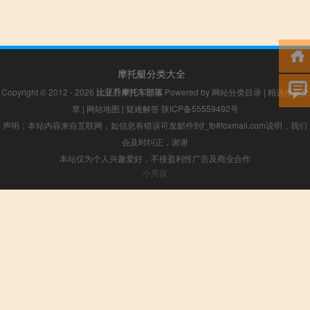
摩托艇分类大全
Copyright © 2012 - 2026
比亚乔摩托车部落
Powered by
网站分类目录
|
精选推荐文
章
|
网站地图
|
疑难解答
陕ICP备55559492号
声明：本站内容来自互联网，如信息有错误可发邮件到f_fb#foxmail.com说明，我们
会及时纠正，谢谢
本站仅为个人兴趣爱好，不接盈利性广告及商业合作
小男孩