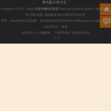
摩托艇分类大全
Copyright © 2012 - 2026
比亚乔摩托车部落
Powered by
网站分类目录
|
精选推荐文
章
|
网站地图
|
疑难解答
陕ICP备55559492号
声明：本站内容来自互联网，如信息有错误可发邮件到f_fb#foxmail.com说明，我们
会及时纠正，谢谢
本站仅为个人兴趣爱好，不接盈利性广告及商业合作
小男孩