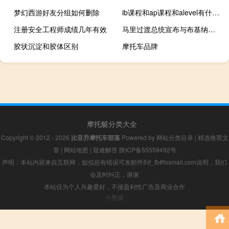
梦幻西游好友分组如何删除
ib课程和ap课程和alevel有什么区别
注册安全工程师成绩几年有效
马里过渡总统宣布与布基纳法索和尼日尔建立萨赫勒国家联盟
胶状沉淀和胶体区别
摩托车品牌
摩托艇分类大全
Copyright © 2012 - 2026
比亚乔摩托车部落
Powered by
网站分类目录
|
精选推荐文
章
|
网站地图
|
疑难解答
陕ICP备55559492号
声明：本站内容来自互联网，如信息有错误可发邮件到f_fb#foxmail.com说明，我们
会及时纠正，谢谢
本站仅为个人兴趣爱好，不接盈利性广告及商业合作
小男孩