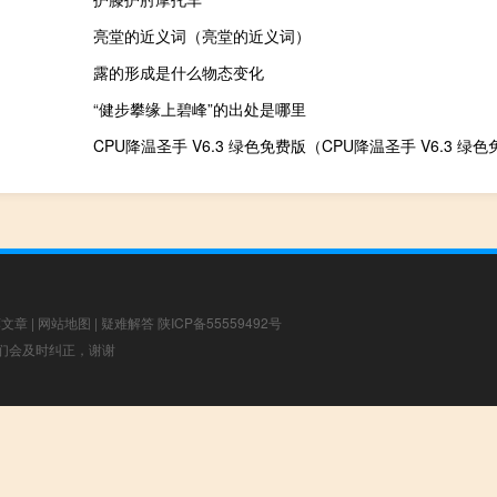
亮堂的近义词（亮堂的近义词）
露的形成是什么物态变化
“健步攀缘上碧峰”的出处是哪里
荐文章
|
网站地图
|
疑难解答
陕ICP备55559492号
，我们会及时纠正，谢谢