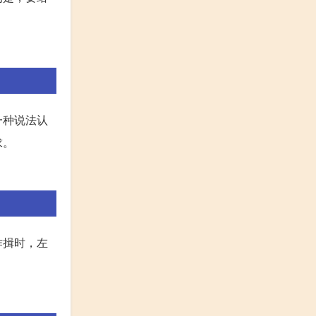
一种说法认
求。
作揖时，左