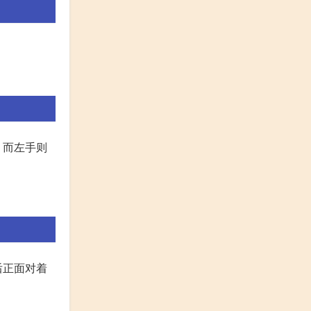
。而左手则
后正面对着