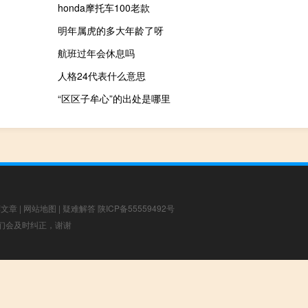
honda摩托车100老款
明年属虎的多大年龄了呀
航班过年会休息吗
人格24代表什么意思
“区区子牟心”的出处是哪里
荐文章
|
网站地图
|
疑难解答
陕ICP备55559492号
，我们会及时纠正，谢谢