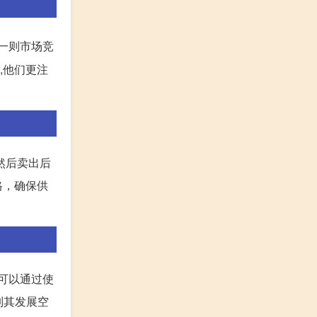
:一则市场竞
,他们更注
然后卖出后
格，确保供
可以通过使
制其发展空