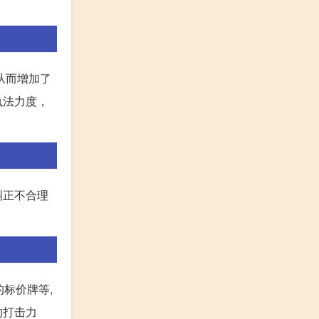
从而增加了
执法力度，
。
纠正不合理
。
标价牌等,
的打击力