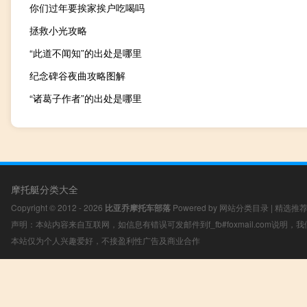
你们过年要挨家挨户吃喝吗
拯救小光攻略
“此道不闻知”的出处是哪里
纪念碑谷夜曲攻略图解
“诸葛子作者”的出处是哪里
摩托艇分类大全
Copyright © 2012 - 2026
比亚乔摩托车部落
Powered by
网站分类目录
|
精选推
声明：本站内容来自互联网，如信息有错误可发邮件到f_fb#foxmail.com说明
本站仅为个人兴趣爱好，不接盈利性广告及商业合作