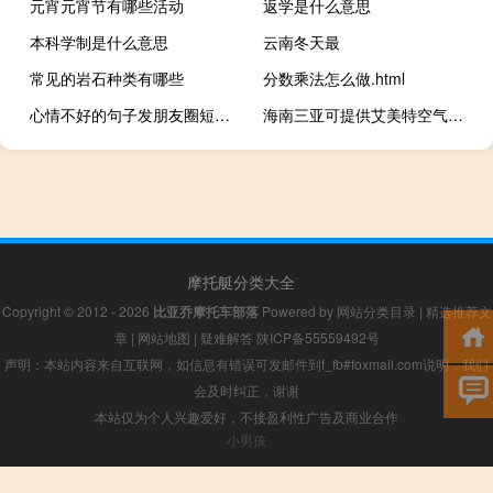
元宵元宵节有哪些活动
返学是什么意思
本科学制是什么意思
云南冬天最
常见的岩石种类有哪些
分数乘法怎么做.html
心情不好的句子发朋友圈短句（心情不好的句子）
海南三亚可提供艾美特空气净化器维修服务地址在哪
摩托艇分类大全
Copyright © 2012 - 2026
比亚乔摩托车部落
Powered by
网站分类目录
|
精选推荐文
章
|
网站地图
|
疑难解答
陕ICP备55559492号
声明：本站内容来自互联网，如信息有错误可发邮件到f_fb#foxmail.com说明，我们
会及时纠正，谢谢
本站仅为个人兴趣爱好，不接盈利性广告及商业合作
小男孩