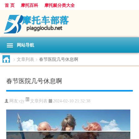
首 页
摩托百科
摩托艇分类大全
网站导航
>
文章列表
>
春节医院几号休息啊
春节医院几号休息啊
文章列表
网友:
cjy
2024-02-10 21:32:38