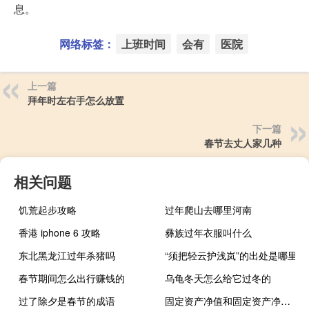
息。
网络标签：
上班时间
会有
医院
上一篇
拜年时左右手怎么放置
下一篇
春节去丈人家几种
相关问题
饥荒起步攻略
过年爬山去哪里河南
香港 iphone 6 攻略
彝族过年衣服叫什么
东北黑龙江过年杀猪吗
“须把轻云护浅岚”的出处是哪里
春节期间怎么出行赚钱的
乌龟冬天怎么给它过冬的
过了除夕是春节的成语
固定资产净值和固定资产净值有什么区别？