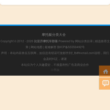
摩托艇分类大全
Copyright © 2012 - 2026
比亚乔摩托车部落
Powered by
网站分类目录
|
精选推荐文
章
|
网站地图
|
疑难解答
陕ICP备55559492号
声明：本站内容来自互联网，如信息有错误可发邮件到f_fb#foxmail.com说明，我们
会及时纠正，谢谢
本站仅为个人兴趣爱好，不接盈利性广告及商业合作
小男孩