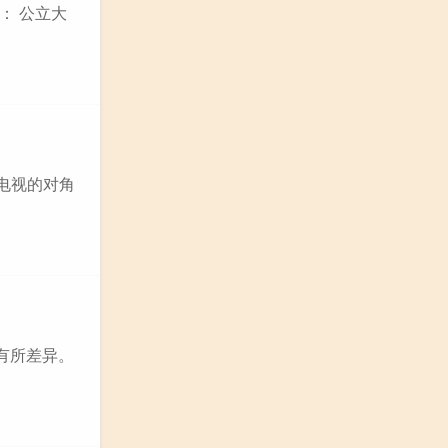
： 公立大
寸电视的对角
有所差异。