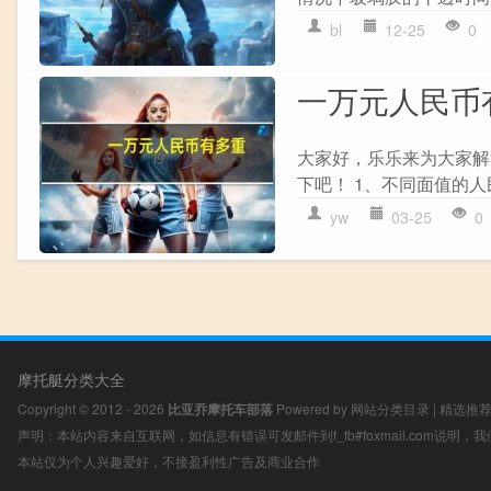
bl
12-25
0
一万元人民币
大家好，乐乐来为大家解
下吧！ 1、不同面值的人
yw
03-25
0
摩托艇分类大全
Copyright © 2012 - 2026
比亚乔摩托车部落
Powered by
网站分类目录
|
精选推
声明：本站内容来自互联网，如信息有错误可发邮件到f_fb#foxmail.com说明
本站仅为个人兴趣爱好，不接盈利性广告及商业合作