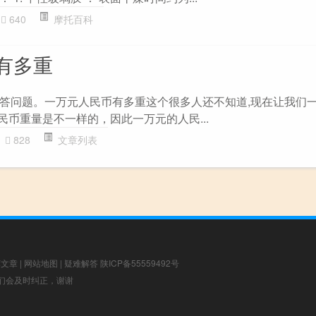
640
摩托百科
有多重
答问题。一万元人民币有多重这个很多人还不知道,现在让我们
民币重量是不一样的，因此一万元的人民...
828
文章列表
荐文章
|
网站地图
|
疑难解答
陕ICP备55559492号
，我们会及时纠正，谢谢