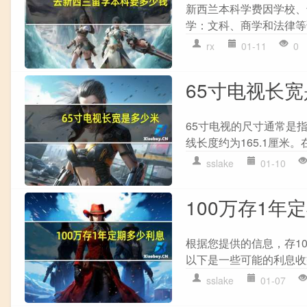
新西兰本科学费因学校、
学：文科、商学和法律等课程的
rx
01-11
0
65寸电视长
65寸电视的尺寸通常是指
线长度约为165.1厘米。
sslake
01-10
100万存1年
根据您提供的信息，存1
以下是一些可能的利息收益情
sslake
01-07