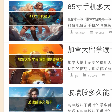
65寸手机多大
6.5寸手机通常指的是
精确地确定手机的具体长和
sslake
01-04
加拿大留学读
加拿大博士留学的费用因
括性的信息，帮助你了解加
jn
12-28
0
玻璃胶多久能
玻璃胶的干透时间受多种
情况下玻璃胶的干透时间： 