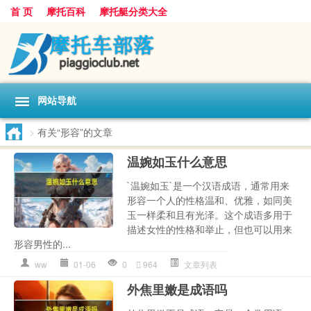
首 页
摩托百科
摩托艇分类大全
网站导航
>
有关“形容”的文章
温婉如玉什么意思
`温婉如玉`是一个汉语成语，通常用来
形容一个人的性格温和、优雅，如同美
玉一样柔和且有光泽。这个成语多用于
描述女性的性格和举止，但也可以用来
形容男性的...
ww
01-06
0
964
文章列表
外焦里嫩是成语吗