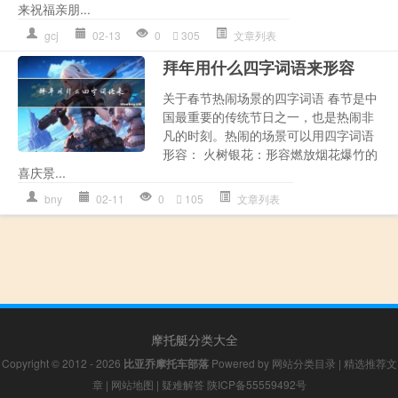
来祝福亲朋...
gcj
02-13
0
305
文章列表
拜年用什么四字词语来形容
关于春节热闹场景的四字词语 春节是中
国最重要的传统节日之一，也是热闹非
凡的时刻。热闹的场景可以用四字词语
形容： 火树银花：形容燃放烟花爆竹的
喜庆景...
bny
02-11
0
105
文章列表
摩托艇分类大全
Copyright © 2012 - 2026
比亚乔摩托车部落
Powered by
网站分类目录
|
精选推荐文
章
|
网站地图
|
疑难解答
陕ICP备55559492号