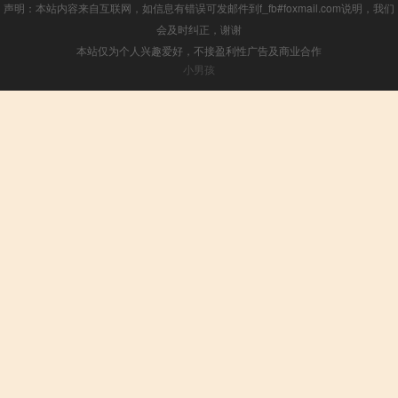
声明：本站内容来自互联网，如信息有错误可发邮件到f_fb#foxmail.com说明，我们
会及时纠正，谢谢
本站仅为个人兴趣爱好，不接盈利性广告及商业合作
小男孩