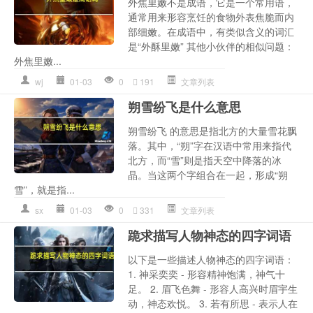
外焦里嫩不是成语，它是一个常用语，
通常用来形容烹饪的食物外表焦脆而内
部细嫩。在成语中，有类似含义的词汇
是“外酥里嫩” 其他小伙伴的相似问题：
外焦里嫩...
wj
01-03
0
191
文章列表
朔雪纷飞是什么意思
朔雪纷飞 的意思是指北方的大量雪花飘
落。其中，“朔”字在汉语中常用来指代
北方，而“雪”则是指天空中降落的冰
晶。当这两个字组合在一起，形成“朔
雪”，就是指...
sx
01-03
0
331
文章列表
跪求描写人物神态的四字词语
以下是一些描述人物神态的四字词语：
1. 神采奕奕 - 形容精神饱满，神气十
足。 2. 眉飞色舞 - 形容人高兴时眉宇生
动，神态欢悦。 3. 若有所思 - 表示人在