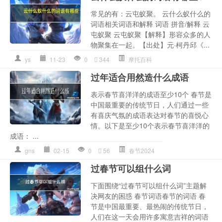
常见的有：云屯蚁聚。 云什么蚁什么的
词语相关词语和解释 词语 拼音/解释 云
屯蚁聚 云屯蚁聚【解释】形容众多的人
物聚集在一起。【出处】元·柯丹邱《...
ys
11-23
0
344
摩托百科
过年适合用然造什么成语
表示春节喜洋洋的成语至少10个 春节是
中国最重要的传统节日，人们通过一些
有喜庆气氛的成语表达对春节的喜悦心
情。以下是至少10个表示春节喜洋洋的
成语： ...
gns
02-15
0
56
春节2024
过春节可以组什么词
下面围绕“过春节可以组什么词”主题解
决网友的困惑 春节词语春节的词语 春
节是中国最重要、最热闹的传统节日，
人们在这一天会用许多寓意吉祥的词语