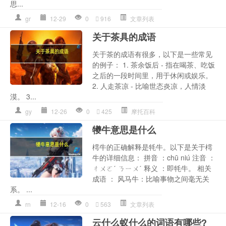
思...
gr
12-29
0
916
文章列表
关于茶具的成语
关于茶的成语有很多，以下是一些常见
的例子： 1. 茶余饭后 - 指在喝茶、吃饭
之后的一段时间里，用于休闲或娱乐。
2. 人走茶凉 - 比喻世态炎凉，人情淡
漠。 3...
gy
12-26
0
425
摩托百科
犪牛意思是什么
樗牛的正确解释是牦牛。以下是关于樗
牛的详细信息： 拼音 ：chū niú 注音 ：
ㄔㄨㄛˊ ㄋㄧㄨˊ 释义 ：即牦牛。 相关
成语 ： 风马牛：比喻事物之间毫无关
系。 ...
rn
12-16
0
563
文章列表
云什么蚁什么的词语有哪些?