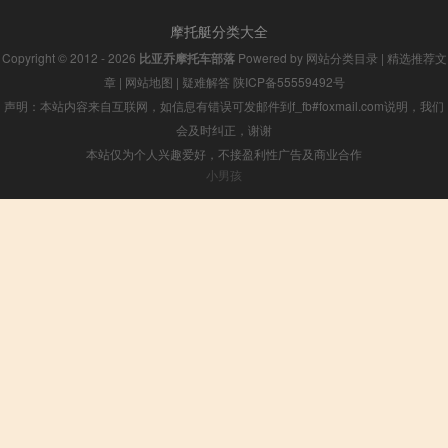
摩托艇分类大全
Copyright © 2012 - 2026
比亚乔摩托车部落
Powered by
网站分类目录
|
精选推荐文
章
|
网站地图
|
疑难解答
陕ICP备55559492号
声明：本站内容来自互联网，如信息有错误可发邮件到f_fb#foxmail.com说明，我们
会及时纠正，谢谢
本站仅为个人兴趣爱好，不接盈利性广告及商业合作
小男孩