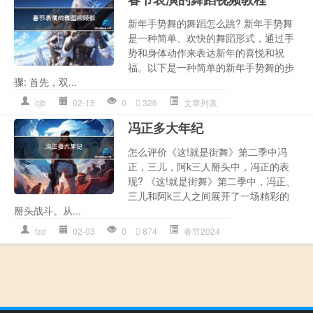
新年手势舞的舞蹈怎么跳? 新年手势舞
是一种简单、欢快的舞蹈形式，通过手
势和身体动作来表达新年的喜悦和祝
福。以下是一种简单的新年手势舞的步
骤: 首先，双...
cjb
02-15
0
326
文章列表
冯正多大年纪
怎么评价《这!就是街舞》第二季中冯
正，三儿，阿k三人掰头中，冯正的表
现? 《这!就是街舞》第二季中，冯正、
三儿和阿k三人之间展开了一场精彩的
掰头战斗。从...
fzd
02-03
0
874
春节2024