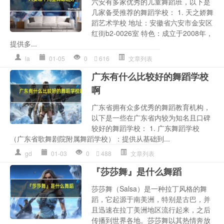
六安有多家优秀的儿童舞蹈班，以下是
几家备受推荐的舞蹈学校： 1. 天之娇舞
蹈艺术学校 地址：安徽省六安市金安区
红街b2-0026室 特色：成立于2008年，
提供多...
la
01-05
0
616
文章列表
广东有什么比较好的舞蹈学校
啊
广东省拥有众多优秀的舞蹈教育机构，
以下是一些在广东省内较为知名且口碑
较好的舞蹈学校： 1. 广东舞蹈学校
（广东省歌舞剧院附属舞蹈学校）：提供从基础到...
gd
01-03
0
488
文章列表
『莎莎舞』是什么舞蹈
莎莎舞（Salsa）是一种拉丁风格的舞
蹈，它起源于南美洲，特别是古巴，并
且迅速在拉丁美洲地区流行起来，之后
传播到世界各地。莎莎舞以其热情奔放