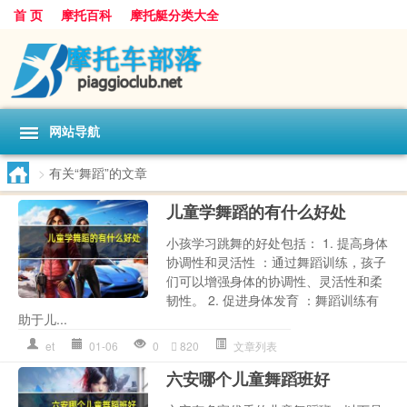
首 页
摩托百科
摩托艇分类大全
网站导航
>
有关“舞蹈”的文章
儿童学舞蹈的有什么好处
小孩学习跳舞的好处包括： 1. 提高身体
协调性和灵活性 ：通过舞蹈训练，孩子
们可以增强身体的协调性、灵活性和柔
韧性。 2. 促进身体发育 ：舞蹈训练有
助于儿...
et
01-06
0
820
文章列表
六安哪个儿童舞蹈班好