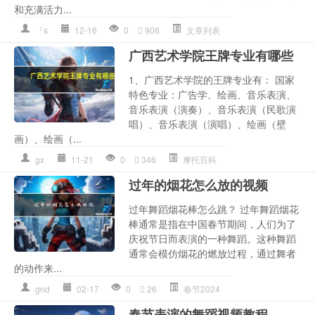
和充满活力...
『s
12-16
0
906
文章列表
广西艺术学院王牌专业有哪些
1、广西艺术学院的王牌专业有： 国家
特色专业：广告学、绘画、音乐表演、
音乐表演（演奏）、音乐表演（民歌演
唱）、音乐表演（演唱）、绘画（壁
画）、绘画（...
gx
11-21
0
346
摩托百科
过年的烟花怎么放的视频
过年舞蹈烟花棒怎么跳？ 过年舞蹈烟花
棒通常是指在中国春节期间，人们为了
庆祝节日而表演的一种舞蹈。这种舞蹈
通常会模仿烟花的燃放过程，通过舞者
的动作来...
gnd
02-17
0
26
春节2024
春节表演的舞蹈视频教程