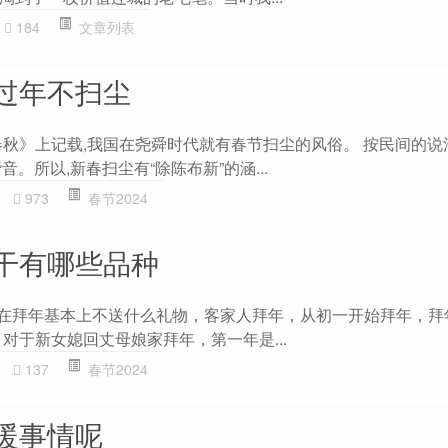
184
文章列表
过年不扫尘
秋》上记载,我国在尧舜时代就有春节扫尘的风俗。 按民间的说法
”谐音。所以,新春扫尘有“除陈布新”的涵...
973
春节2024
干有哪些品种
现在拜年基本上不送什么礼物，客家人拜年，从初一开始拜年，拜
对于新女媳回丈母娘家拜年，第一年是...
137
春节2024
暖事情呢