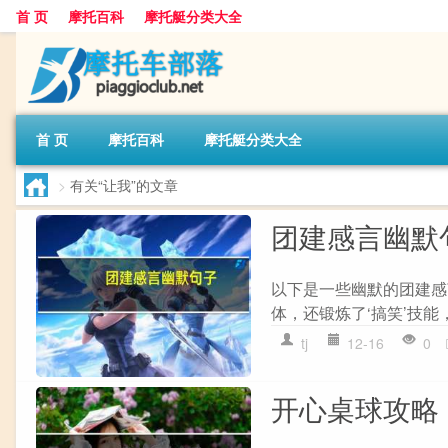
首 页
摩托百科
摩托艇分类大全
首 页
摩托百科
摩托艇分类大全
>
有关“让我”的文章
团建感言幽默
以下是一些幽默的团建感言
体，还锻炼了‘搞笑’技能，团队
tj
12-16
0
开心桌球攻略