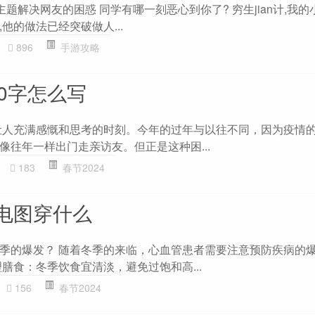
主题解决网友的困惑 同学有哪一刻恶心到你了? 穷生jian计,我
他的做法已经突破做人...
896
手游攻略
0字怎么写
让人充满感慨和思考的时刻。今年的过年与以往不同，因为疫情
像往年一样出门走亲访友。但正是这种困...
183
春节2024
电图穿什么
季的爆发？ 随着冬季的来临，心血管患者需要注意预防疾病的
膳食：冬季饮食宜清淡，避免过饱和高...
156
春节2024