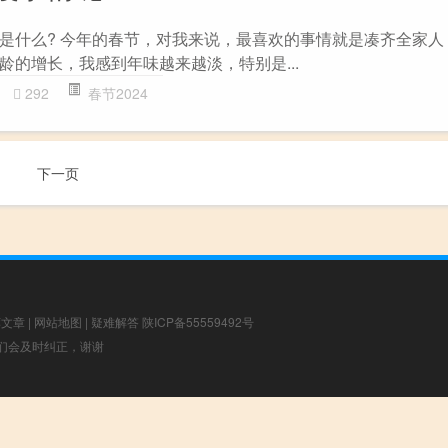
是什么? 今年的春节，对我来说，最喜欢的事情就是凑齐全家人
龄的增长，我感到年味越来越淡，特别是...
292
春节2024
下一页
荐文章
|
网站地图
|
疑难解答
陕ICP备55559492号
，我们会及时纠正，谢谢