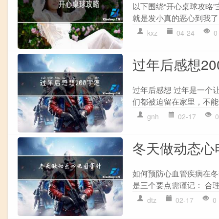
以下围绕“开心桌球攻略”
就是发小真的恶心到我了,
kxz
04-24
0
过年后感想20
过年后感想 过年是一个
们都被迫留在家里，不能
gnh
02-17
0
冬天做动态心
如何预防心血管疾病在冬
是三个要点需谨记： 合理
dtz
02-17
0