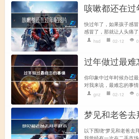
咳嗽都还在过
快过年了，如果孩子感冒
感冒了，那就让人头痛了
hsd
02-12
0
过年做过最难
你印象中过年时候办过最
对我来说，最难忘的事情
gnz
02-12
0
梦见和老爸去
以下围绕“梦见和老爸去
我曾经有一次在二手市场