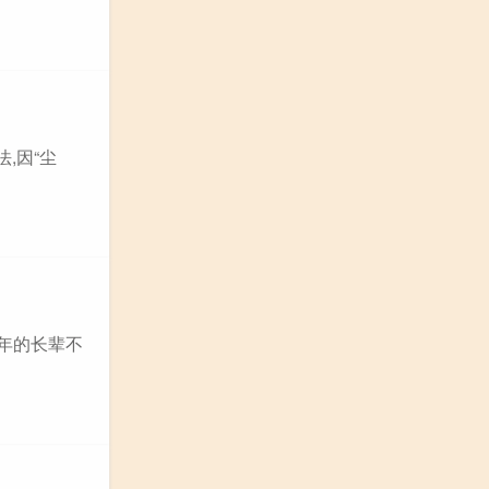
,因“尘
年的长辈不