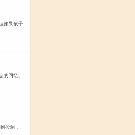
但如果孩子
忘的回忆。
说到捡漏，