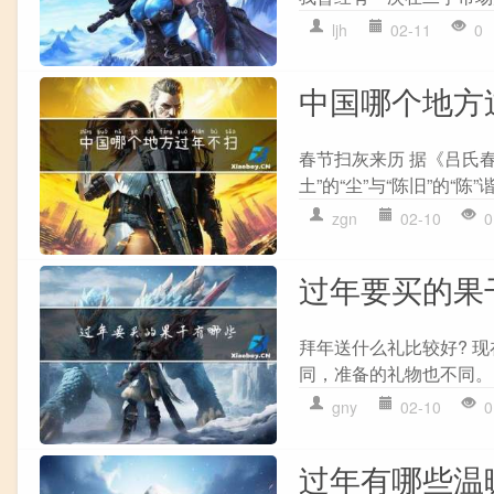
ljh
02-11
0
中国哪个地方
春节扫灰来历 据《吕氏春
土”的“尘”与“陈旧”的“陈
zgn
02-10
0
过年要买的果
拜年送什么礼比较好? 
同，准备的礼物也不同。 
gny
02-10
0
过年有哪些温