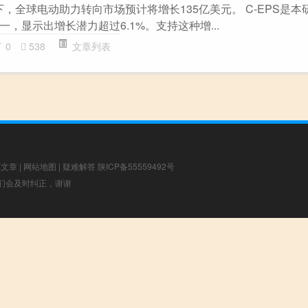
，全球电动助力转向市场预计将增长135亿美元。 C-EPS是本
，显示出增长潜力超过6.1%。支持这种增...
0
538
文章列表
荐文章
|
网站地图
|
疑难解答
陕ICP备55559492号
，我们会及时纠正，谢谢