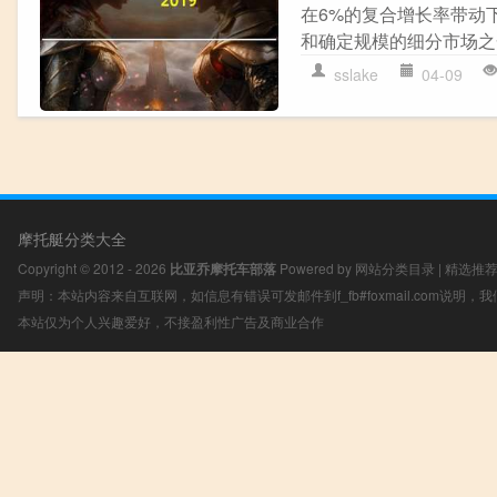
在6%的复合增长率带动下
和确定规模的细分市场之一
sslake
04-09
摩托艇分类大全
Copyright © 2012 - 2026
比亚乔摩托车部落
Powered by
网站分类目录
|
精选推
声明：本站内容来自互联网，如信息有错误可发邮件到f_fb#foxmail.com说明
本站仅为个人兴趣爱好，不接盈利性广告及商业合作