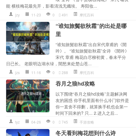
能 横枝梅花最先开，影着清浅无纖埃。 寿阳妆...
jzy
11-23
0
491
摩托百科
“谁知旅鬓欲秋霜”的出处是哪
里
“谁知旅鬓欲秋霜”出自宋代章甫的《閒
吟》。 “谁知旅鬓欲秋霜”全诗 《閒吟》
宋代 章甫 梅花白尽柳初黄，春未平分
日已长。 老眼明边湖水绿，閒愁来处楚山苍...
jzs
11-16
0
288
摩托百科
吞月之狼hd攻略
以下围绕“吞月之狼hd攻略”主题解决网
友的困惑 你手机里面有什么冷门软件是
你一直舍不得删，就算换手机也会第一
时间下回来的? 只... 2.进入之后...
tyz
04-26
0
745
手游攻略
冬天看到梅花想到什么诗