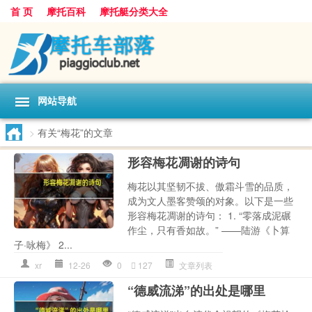
首 页
摩托百科
摩托艇分类大全
网站导航
>
有关“梅花”的文章
形容梅花凋谢的诗句
梅花以其坚韧不拔、傲霜斗雪的品质，
成为文人墨客赞颂的对象。以下是一些
形容梅花凋谢的诗句： 1. “零落成泥碾
作尘，只有香如故。” ——陆游《卜算
子·咏梅》 2...
xr
12-26
0
127
文章列表
“德威流涕”的出处是哪里