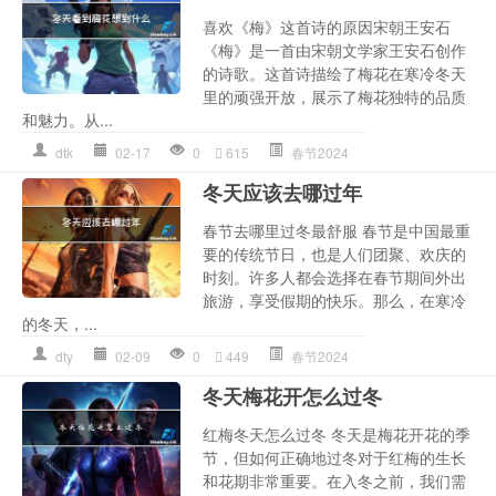
喜欢《梅》这首诗的原因宋朝王安石
《梅》是一首由宋朝文学家王安石创作
的诗歌。这首诗描绘了梅花在寒冷冬天
里的顽强开放，展示了梅花独特的品质
和魅力。从...
dtk
02-17
0
615
春节2024
冬天应该去哪过年
春节去哪里过冬最舒服 春节是中国最重
要的传统节日，也是人们团聚、欢庆的
时刻。许多人都会选择在春节期间外出
旅游，享受假期的快乐。那么，在寒冷
的冬天，...
dty
02-09
0
449
春节2024
冬天梅花开怎么过冬
红梅冬天怎么过冬 冬天是梅花开花的季
节，但如何正确地过冬对于红梅的生长
和花期非常重要。在入冬之前，我们需