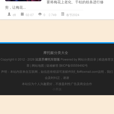
要将梅花上老化、干枯的枝条进行修
剪，让梅花...
dtl
02-07
0
749
春节2024
摩托艇分类大全
Copyright © 2012 - 2026
比亚乔摩托车部落
Powered by
网站分类目录
|
精选推荐文
章
|
网站地图
|
疑难解答
陕ICP备55559492号
声明：本站内容来自互联网，如信息有错误可发邮件到f_fb#foxmail.com说明，我们
会及时纠正，谢谢
本站仅为个人兴趣爱好，不接盈利性广告及商业合作
小男孩