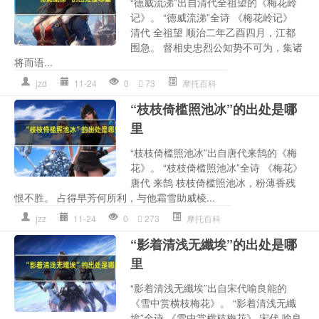
“德威流涕”出自清代全祖望的《梅花岭
记》。 “德威流涕”全诗 《梅花岭记》
清代 全祖望 顺治二年乙酉四月，江都
围急。 督相史忠烈公知势不可为，集诸
将而语...
jzd
11-24
0
73
摩托百科
“枝枝倚槛照池冰”的出处是哪
里
“枝枝倚槛照池冰”出自唐代来鹄的《梅
花》。 “枝枝倚槛照池冰”全诗 《梅花》
唐代 来鹄 枝枝倚槛照池冰，粉薄香残
恨不胜。 占得早芳何所利，与他霜雪助威棱...
jzz
11-24
0
273
摩托百科
“影着清浅无纖埃”的出处是哪
里
“影着清浅无纖埃”出自宋代喻良能的
《雪中赏横枝梅花》。 “影着清浅无纖
埃”全诗 《雪中赏横枝梅花》 宋代 喻良