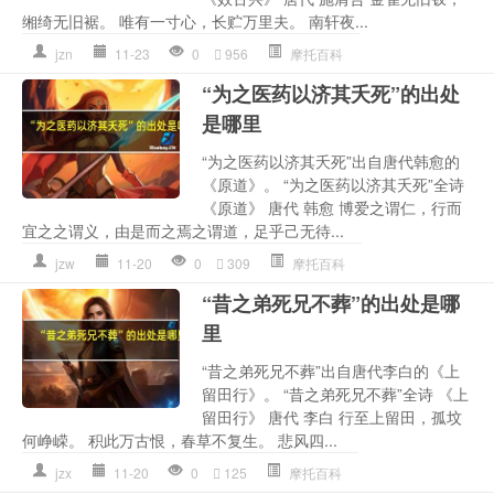
缃绮无旧裾。 唯有一寸心，长贮万里夫。 南轩夜...
jzn
11-23
0
956
摩托百科
“为之医药以济其夭死”的出处
是哪里
“为之医药以济其夭死”出自唐代韩愈的
《原道》。 “为之医药以济其夭死”全诗
《原道》 唐代 韩愈 博爱之谓仁，行而
宜之之谓义，由是而之焉之谓道，足乎己无待...
jzw
11-20
0
309
摩托百科
“昔之弟死兄不葬”的出处是哪
里
“昔之弟死兄不葬”出自唐代李白的《上
留田行》。 “昔之弟死兄不葬”全诗 《上
留田行》 唐代 李白 行至上留田，孤坟
何峥嵘。 积此万古恨，春草不复生。 悲风四...
jzx
11-20
0
125
摩托百科