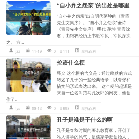
“自小弁之怨亲”的出处是哪里
“自小弁之怨亲”出自明代茅坤的《青霞
先生文集序》。 “自小弁之怨亲”全诗
《青霞先生文集序》 明代 茅坤 青霞沈
君，由锦衣经历上书诋宰执，宰执深疾
之。 方...
jzz
11-19
0
111
摩托百科
抡语什么梗
释义 这个梗的含义是：通过幽默的方式
转述了孔子的一些经典语录，以夸张和
搞笑的形式表达出来。 这个梗的起源是
来自一位名叫范马孔次郎的网友，他创
作了...
lys
08-13
0
698
摩托百科
孔子是谁是干什么的啊
孔子是春秋时期的著名教育家，开创了
私人讲学的风气，是儒家学派创始人，