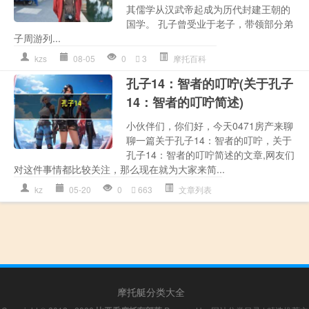
其儒学从汉武帝起成为历代封建王朝的
国学。 孔子曾受业于老子，带领部分弟
子周游列...
kzs
08-05
0
3
摩托百科
孔子14：智者的叮咛(关于孔子
14：智者的叮咛简述)
小伙伴们，你们好，今天0471房产来聊
聊一篇关于孔子14：智者的叮咛，关于
孔子14：智者的叮咛简述的文章,网友们
对这件事情都比较关注，那么现在就为大家来简...
kz
05-20
0
663
文章列表
摩托艇分类大全