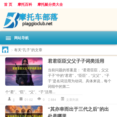
首 页
摩托百科
摩托艇分类大全
网站导航
>
有关“孔子”的文章
君君臣臣父父子子词类活用
当前问题的答案是： “君君臣臣，父父
子子”中的“君君”，“臣臣”，“父父”，“子
子”是名词活用为动词。具体来说，每个
词组中的第二
个“君”、“臣”、“父”、“子”活用...
jj
01-02
0
884
文章列表
“其亦幸而出于三代之后”的出
处是哪里