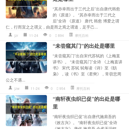
“其亦幸而出于三代之后”出自唐代韩愈
的《原道》。 “其亦幸而出于三代之
后”全诗 《原道》 唐代 韩愈 博爱之谓
仁，行而宜之之谓义，由是而之焉之谓道，足乎己...
jzr
11-24
0
894
摩托百科
“未尝窥其门”的出处是哪里
“未尝窥其门”出自宋代苏轼的《上梅直
讲书》。 “未尝窥其门”全诗 《上梅直讲
书》 宋代 苏轼 轼每读《诗》至《鸱
枭》，读《书》至《君奭》，常窃悲周
公之不遇...
jzw
11-24
0
954
摩托百科
“南轩夜虫织已促”的出处是哪
里
“南轩夜虫织已促”出自唐代施肩吾的
《效古兴》。 “南轩夜虫织已促”全诗
《效古兴》 唐代 施肩吾 金雀无旧钗，