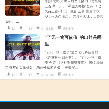
“羁旅无终极”出自魏晋王粲的《七哀诗
三首·其二》。 “羁旅无终极”全诗 《七
哀诗三首·其二》 魏晋 王粲 荆蛮非我
乡，何为久滞淫。 方舟泝大江，日暮愁
我心。 ...
jzj
11-19
0
858
摩托百科
“了无一物可依倚”的出处是哪
里
“了无一物可依倚”出自宋代释绍昙的
《送林荆州归蓬莱》。 “了无一物可依
倚”全诗 《送林荆州归蓬莱》 宋代 释绍
昙 蓬莱山翁抱仙骨，稳跨长鲸游八极。 玉壶深...
jzl
11-17
0
265
摩托百科