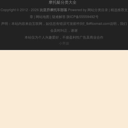
摩托艇分类大全
Copyright © 2012 - 2026
比亚乔摩托车部落
Powered by
网站分类目录
|
精选推荐文
章
|
网站地图
|
疑难解答
陕ICP备55559492号
声明：本站内容来自互联网，如信息有错误可发邮件到f_fb#foxmail.com说明，我们
会及时纠正，谢谢
本站仅为个人兴趣爱好，不接盈利性广告及商业合作
小男孩