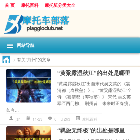
首 页
摩托百科
摩托艇分类大全
网站导航
>
有关“荆州”的文章
“黄粱露湿秋江”的出处是哪里
“黄粱露湿秋江”出自宋代吴文英的《宴
清都（寿秋壑）》。 “黄粱露湿秋江”全
诗 《宴清都（寿秋壑）》 宋代 吴文英
翠匝西门柳。 荆州昔，未来时正春瘦。
如今...
jzh
11-23
0
263
摩托百科
“羁旅无终极”的出处是哪里