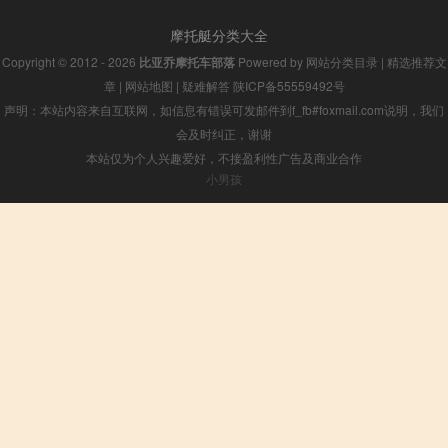
摩托艇分类大全
Copyright © 2012 - 2026
比亚乔摩托车部落
Powered by
网站分类目录
|
精选推荐文
章
|
网站地图
|
疑难解答
陕ICP备55559492号
声明：本站内容来自互联网，如信息有错误可发邮件到f_fb#foxmail.com说明，我们
会及时纠正，谢谢
本站仅为个人兴趣爱好，不接盈利性广告及商业合作
小男孩