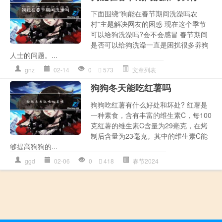
下面围绕“狗能在春节期间洗澡吗农
村”主题解决网友的困惑 现在这个季节
可以给狗洗澡吗?会不会感冒 春节期间
是否可以给狗洗澡一直是困扰很多养狗
人士的问题。...
gnz
02-14
0
573
文章列表
狗狗冬天能吃红薯吗
狗狗吃红薯有什么好处和坏处? 红薯是
一种素食，含有丰富的维生素C，每100
克红薯的维生素C含量为29毫克，在烤
制后含量为23毫克。其中的维生素C能
够提高狗狗的...
ggd
02-06
0
418
春节2024