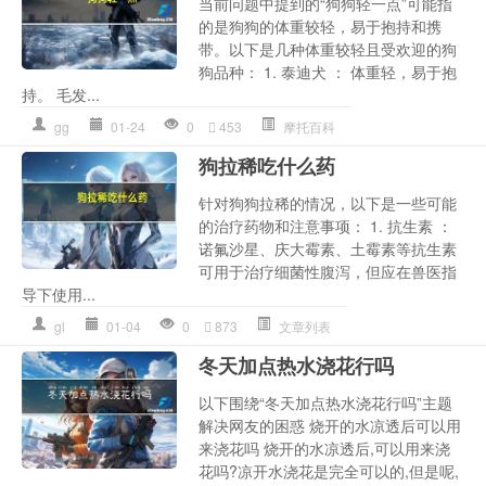
当前问题中提到的“狗狗轻一点”可能指
的是狗狗的体重较轻，易于抱持和携
带。以下是几种体重较轻且受欢迎的狗
狗品种： 1. 泰迪犬 ： 体重轻，易于抱
持。 毛发...
gg
01-24
0
453
摩托百科
狗拉稀吃什么药
针对狗狗拉稀的情况，以下是一些可能
的治疗药物和注意事项： 1. 抗生素 ：
诺氟沙星、庆大霉素、土霉素等抗生素
可用于治疗细菌性腹泻，但应在兽医指
导下使用...
gl
01-04
0
873
文章列表
冬天加点热水浇花行吗
以下围绕“冬天加点热水浇花行吗”主题
解决网友的困惑 烧开的水凉透后可以用
来浇花吗 烧开的水凉透后,可以用来浇
花吗?凉开水浇花是完全可以的,但是呢,