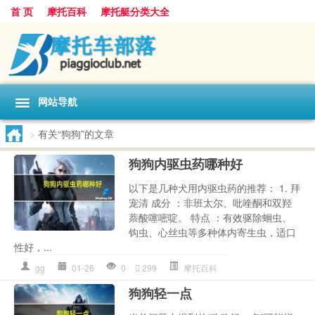
首 页
摩托百科
摩托艇分类大全
网站导航
>
有关“狗狗”的文章
狗狗内驱虫药哪种好
以下是几种犬用内驱虫药的推荐： 1. 拜
宠清 成分 ：非班太尔、吡喹酮和双羟
萘酸噻嘧啶。 特点 ：有效驱除蛔虫、
钩虫、心丝虫等多种体内寄生虫，适口
性好，...
gg
01-26
0
299
摩托百科
狗狗轻一点