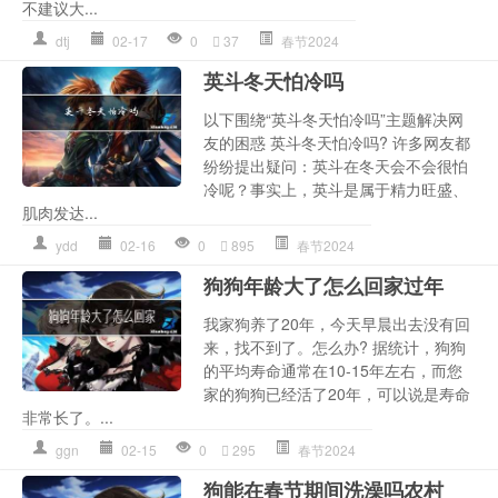
不建议大...
dtj
02-17
0
37
春节2024
英斗冬天怕冷吗
以下围绕“英斗冬天怕冷吗”主题解决网
友的困惑 英斗冬天怕冷吗? 许多网友都
纷纷提出疑问：英斗在冬天会不会很怕
冷呢？事实上，英斗是属于精力旺盛、
肌肉发达...
ydd
02-16
0
895
春节2024
狗狗年龄大了怎么回家过年
我家狗养了20年，今天早晨出去没有回
来，找不到了。怎么办? 据统计，狗狗
的平均寿命通常在10-15年左右，而您
家的狗狗已经活了20年，可以说是寿命
非常长了。...
ggn
02-15
0
295
春节2024
狗能在春节期间洗澡吗农村