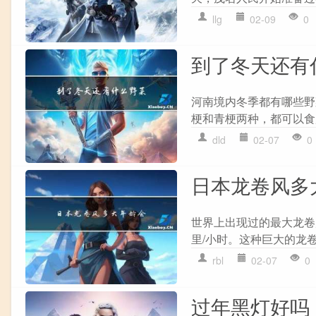
llg
02-09
0
到了冬天还有
河南境内冬季都有哪些野
梗和青梗两种，都可以食
dld
02-07
0
日本龙卷风多
世界上出现过的最大龙卷
里/小时。这种巨大的龙卷
rbl
02-07
0
过年黑灯好吗