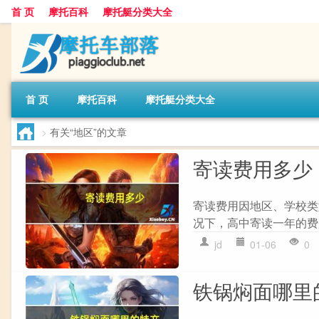
首 页
摩托百科
摩托艇分类大全
首 页
摩托百科
摩托艇分类大全
>
有关“地区”的文章
寄读费用多少
寄读费用因地区、学校类
况下，高中寄读一年的费用约
jd
01-06
0
铁锅焖面哪里