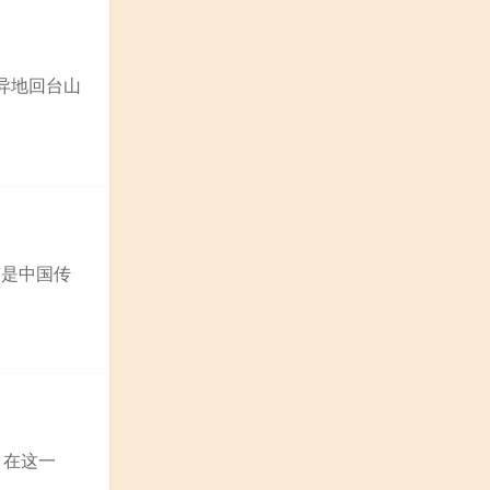
异地回台山
节是中国传
。在这一