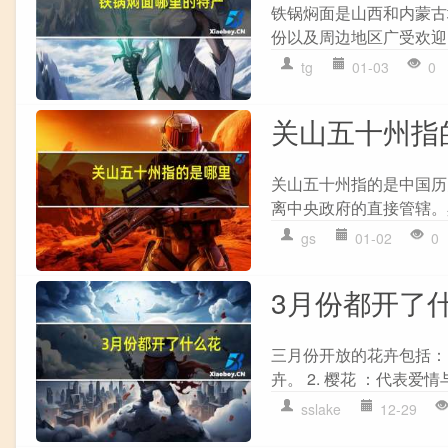
铁锅焖面是山西和内蒙古
份以及周边地区广受欢迎。
tg
01-03
0
关山五十州指
关山五十州指的是中国历
离中央政府的直接管辖。
gs
01-02
0
3月份都开了
三月份开放的花卉包括：
卉。 2. 樱花 ：代表爱
sslake
12-29