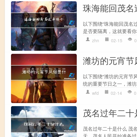
珠海能回茂名
以下围绕“珠海能回茂名
是否要隔离，这就要看你
zhn
02-15
0
潍坊的元宵节
以下围绕“潍坊的元宵节
统的重要节日之一，潍坊
wfd
02-14
0
茂名过年二十
茂名过年二十是什么 茂
天，茂名人民开始准备过