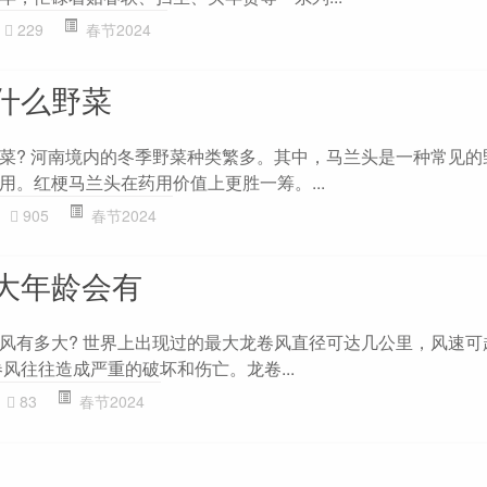
229
春节2024
什么野菜
菜? 河南境内的冬季野菜种类繁多。其中，马兰头是一种常见的
用。红梗马兰头在药用价值上更胜一筹。...
905
春节2024
大年龄会有
风有多大? 世界上出现过的最大龙卷风直径可达几公里，风速可超
风往往造成严重的破坏和伤亡。龙卷...
83
春节2024